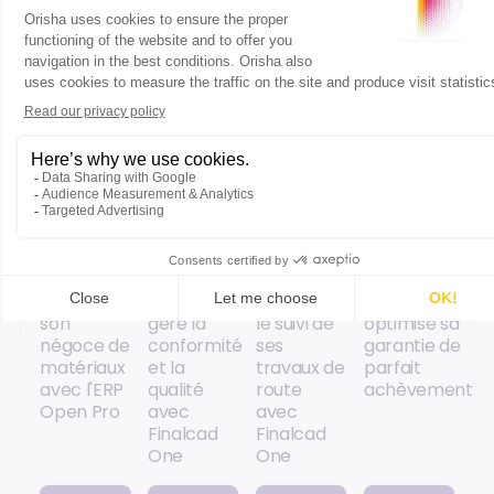
Accéder
Accéder
Accéder
Accéder
au
au
au
au
contenu
contenu
contenu
contenu
CAS
CAS
CAS
CAS
CLIENT
CLIENT
CLIENT
CLIENT
Le Holloco
EQOS
Virtón
Metropolitan
modernise
Energie
optimise
House
son
gère la
le suivi de
optimise sa
négoce de
conformité
ses
garantie de
matériaux
et la
travaux de
parfait
avec l'ERP
qualité
route
achèvement
Open Pro
avec
avec
Finalcad
Finalcad
One
One