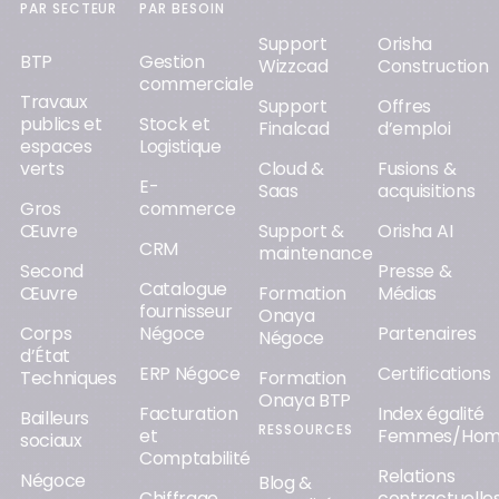
PAR SECTEUR
PAR BESOIN
Support
Orisha
BTP
Gestion
Wizzcad
Construction
commerciale
Travaux
Support
Offres
publics et
Stock et
Finalcad
d’emploi
espaces
Logistique
verts
Cloud &
Fusions &
E-
Saas
acquisitions
Gros
commerce
Œuvre
Support &
Orisha AI
CRM
maintenance
Second
Presse &
Catalogue
Œuvre
Formation
Médias
fournisseur
Onaya
Corps
Négoce
Partenaires
Négoce
d’État
ERP Négoce
Certifications
Techniques
Formation
Onaya BTP
Facturation
Index égalité
Bailleurs
RESSOURCES
et
Femmes/Ho
sociaux
Comptabilité
Relations
Négoce
Blog &
Chiffrage
contractuelle