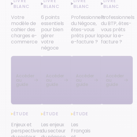
LIVRE
LIVRE
LIVRE
LIVRE
BLANC
BLANC
BLANC
BLANC
Votre
6 points
Professionnels
Professionnels
modèle de
essentiels
du Négoce,
du BTP, êtes-
cahier des
pour bien
êtes-vous
vous prêts
charges e-
gérer
prêts pour la
pour la e-
commerce
votre
e-facture ?
facture ?
négoce
Accéder
Accéder
Accéder
Accéder
au
au
au
au
guide
guide
guide
guide
ÉTUDE
ÉTUDE
ÉTUDE
Enjeux et
Les enjeux
Les
perspectives
du secteur
Français
du secteur
du négoce
et