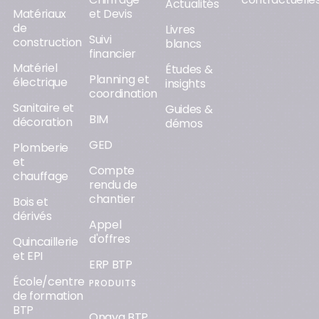
Actualités
Matériaux
et Devis
de
Livres
Suivi
construction
blancs
financier
Matériel
Études &
Planning et
électrique
insights
coordination
Sanitaire et
Guides &
BIM
décoration
démos
GED
Plomberie
et
Compte
chauffage
rendu de
chantier
Bois et
dérivés
Appel
d'offres
Quincaillerie
et EPI
ERP BTP
École/centre
PRODUITS
de formation
BTP
Onaya BTP