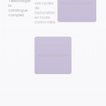
Télécharger
vos cycles
Voir la formation
le
de
catalogue
facturation
complet
en toute
conformité.
Nous contacter