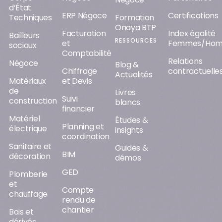
d’État
ERP Négoce
Certifications
Techniques
Formation
Onaya BTP
Facturation
Index égalité
Bailleurs
RESSOURCES
et
Femmes/Ho
sociaux
Comptabilité
Relations
Négoce
Blog &
Chiffrage
contractuelle
Actualités
Matériaux
et Devis
de
Livres
Suivi
construction
blancs
financier
Matériel
Études &
Planning et
électrique
insights
coordination
Sanitaire et
Guides &
BIM
décoration
démos
GED
Plomberie
et
Compte
chauffage
rendu de
chantier
Bois et
dérivés