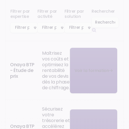
Filtrer par
Filtrer par
Filtrer par
Rechercher
expertise
activité
solution
Maîtrisez
vos coûts et
Onaya BTP
optimisez la
- Étude de
rentabilité
Voir la formation
prix
de vos devis
dès la phase
de chiffrage.
Sécurisez
votre
trésorerie et
Onaya BTP
accélérez