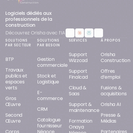
Logiciels dédiés aux
professionnels de la
construction
Découvrez Orisha avec l’IA
SOLUTIONS
SOLUTIONS
SERVICES
À PROPOS
PAR SECTEUR
PAR BESOIN
Support
Orisha
BTP
Gestion
Wizzcad
Construction
commerciale
Travaux
Support
Offres
publics et
Stock et
Finalcad
d’emploi
espaces
Logistique
verts
Cloud &
Fusions &
E-
Saas
acquisitions
Gros
commerce
Œuvre
Support &
Orisha AI
CRM
maintenance
Second
Presse &
Catalogue
Œuvre
Formation
Médias
fournisseur
Onaya
Corps
Négoce
Partenaires
Négoce