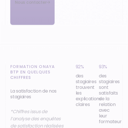
Nous contacter
92%
93%
FORMATION ONAYA
BTP EN QUELQUES
des
des
CHIFFRES
stagiaires
stagiaires
trouvent
sont
La satisfaction de nos
les
satisfaits
stagiaires
explications
de la
claires
relation
avec
*Chiffres issus de
leur
l’analyse des enquêtes
formateur
de satisfaction réalisées