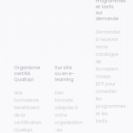
Programmes
et tarifs
sur
demande
Demandez
à recevoir
notre
catalogue
de
Organisme
Sur site
formation
certifié
ou en e-
Onaya
Qualiopi
learning
BTP pour
consulter
Nos
Des
les
formations
formats
programmes
bénéficient
adaptés à
et les
de la
votre
tarifs.
certification
organisation
Qualiopi,
: en