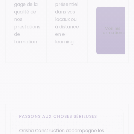
gage de la
présentiel
qualité de
dans vos
nos
locaux ou
prestations
à distance
Voir les
formations
de
en e-
formation.
learning.
PASSONS AUX CHOSES SÉRIEUSES
Orisha Construction accompagne les