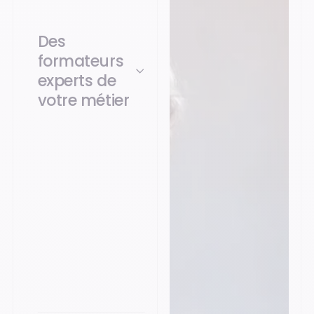
Des
formateurs
experts de
votre métier
Nos formateurs
maîtrisent le logiciel
ET les enjeux réels de
votre activité, pour
vous délivrer des
conseils
immédiatement
actionnables sur le
terrain ou au bureau.