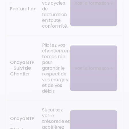
-
vos cycles
Voir la formation
Facturation
de
facturation
en toute
conformité.
Pilotez vos
chantiers en
temps réel
Onaya BTP
pour
- Suivi de
garantir le
Voir la formation
Chantier
respect de
vos marges
et de vos
délais.
Sécurisez
votre
Onaya BTP
trésorerie et
-
accélérez