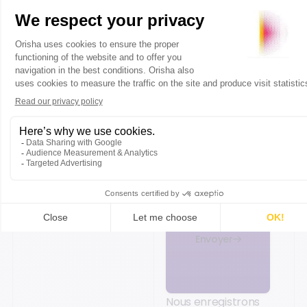
Commentaires
J’accepte la
politique de
confidentialité
.
Envoyer
Nous enregistrons