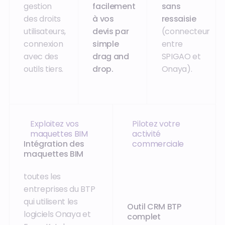
gestion
facilement
sans
des droits
à vos
ressaisie
utilisateurs,
devis par
(connecteur
connexion
simple
entre
avec des
drag and
SPIGAO et
outils tiers.
drop.
Onaya).
Exploitez vos
Pilotez votre
maquettes BIM
activité
Intégration des
commerciale
maquettes BIM
toutes les
entreprises du BTP
qui utilisent les
Outil CRM BTP
logiciels Onaya et
complet