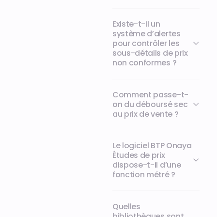
passe
de
Existe-t-il un
3-
système d’alertes
4
pour contrôler les
jours
sous-détails de prix
à
non conformes ?
deux
personnes
à
Comment passe-t-
une
on du déboursé sec
demi-
au prix de vente ?
journée
pour
une
seule.
Le logiciel BTP Onaya
Études de prix
dispose-t-il d’une
fonction métré ?
Quelles
bibliothèques sont