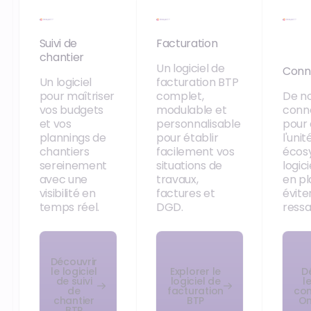
Suivi de
Facturation
chantier
Un logiciel de
Conn
Un logiciel
facturation BTP
pour maîtriser
complet,
De n
vos budgets
modulable et
conn
et vos
personnalisable
pour 
plannings de
pour établir
l'uni
chantiers
facilement vos
écos
sereinement
situations de
logic
avec une
travaux,
en pl
visibilité en
factures et
évite
temps réel.
DGD.
ressai
Découvrir
le logiciel
Explorer le
D
de suivi
logiciel de
l
de
facturation
con
chantier
BTP
On
BTP