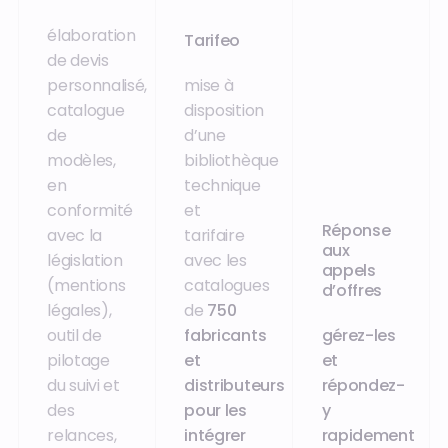
élaboration
Tarifeo
de devis
personnalisé,
mise à
catalogue
disposition
de
d’une
modèles,
bibliothèque
en
technique
conformité
et
Réponse
avec la
tarifaire
aux
législation
avec les
appels
(mentions
catalogues
d’offres
légales),
de
750
outil de
fabricants
gérez-les
pilotage
et
et
du suivi et
distributeurs
répondez-
des
pour les
y
relances,
intégrer
rapidement