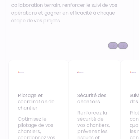
collaboration terrain, renforcer le suivi de vos
opérations et gagner en efficacité à chaque
étape de vos projets.
Pilotage et
Sécurité des
Suiv
coordination de
chantiers
des
chantier
Renforcez la
Pilo
Optimisez le
sécurité de
con
pilotage de vos
vos chantiers,
qual
chantiers,
prévenez les
les
coordonnez vos
risques et
con