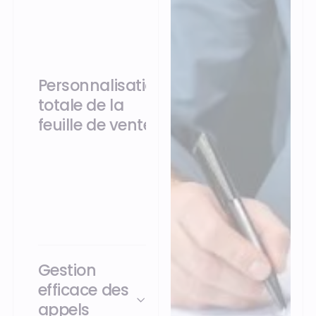
Personnalisation
totale de la
feuille de vente
affectation des frais,
calcul des ratios,
simulations…
Gestion
efficace des
appels