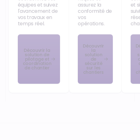
équipes et suivez
assurez la
et s
l'avancement de
conformité de
suiv
vos travaux en
vos
rés
temps réel.
opérations.
chan
Découvrir
D
Découvrir la
la
solution de
solution
s
pilotage et
de
d
coordination
sécurité
de chantier
sur les
chantiers
c