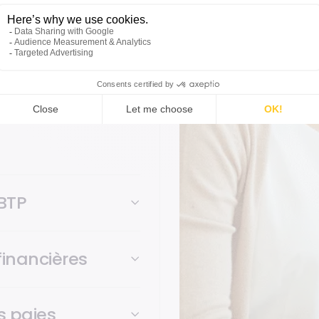
forme aux
tes réglementaires du
ire les risques et sécuriser
 BTP
financières
s paies