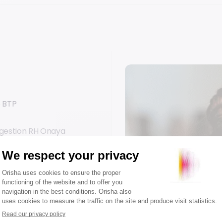
e BTP
e gestion RH Onaya
estion du personnel
e. Disposez d'une
énité au quotidien.