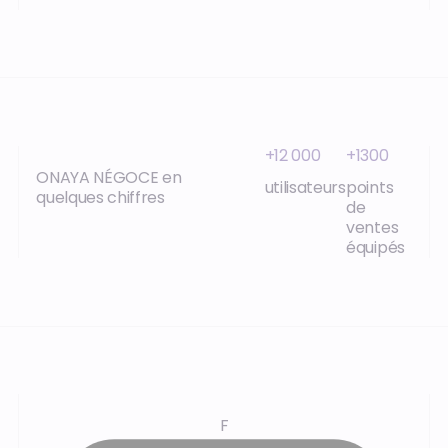
+12 000
+1300
ONAYA NÉGOCE en
utilisateurs
points
quelques chiffres
de
ventes
équipés
F