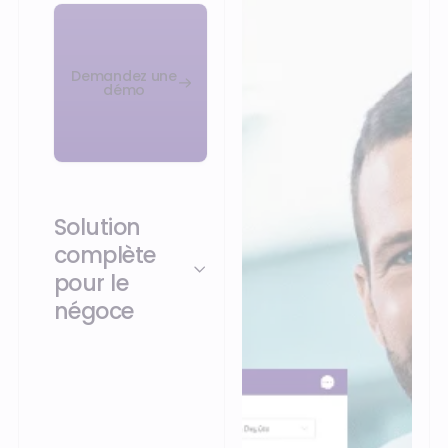
Demandez une
démo
Solution
complète
pour le
négoce
Le logiciel de négoce
Onaya vous
accompagne à
chaque étape : du