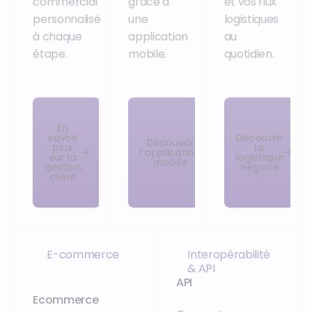
commercial
grâce à
et vos flux
personnalisé
une
logistiques
à chaque
application
au
étape.
mobile.
quotidien.
En
savoir
Découvrir
Découvrir
plus
la
l’application
sur la
logistique
mobile
gestion
négoce
client
E-commerce
Interopérabilité
& API
API
Ecommerce