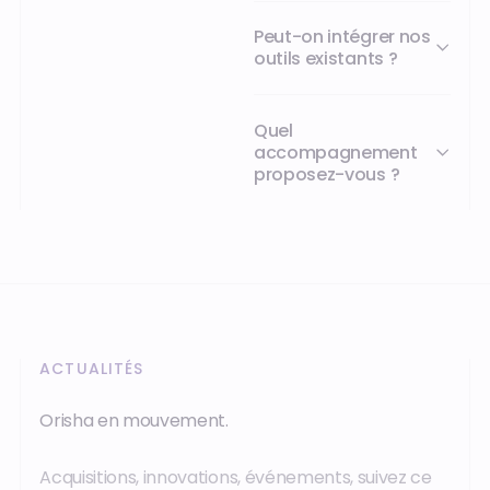
jours
Peut-on intégrer nos
à
outils existants ?
deux
personnes
à
une
Quel
demi-
accompagnement
journée
proposez-vous ?
pour
une
seule.
ACTUALITÉS
Orisha en mouvement.
Acquisitions, innovations, événements, suivez ce