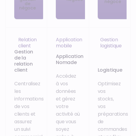
négoce
de
négoce
Relation
Application
Gestion
client
mobile
logistique
Gestion
Application
de la
Nomade
relation
client
Logistique
Accédez
Centralisez
à vos
Optimisez
les
données
vos
informations
et gérez
stocks,
de vos
votre
vos
clients et
activité où
préparations
assurez
que vous
de
un suivi
soyez
commandes