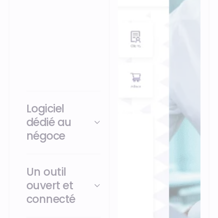
devis à la facturation,
en passant par la
gestion des
fournisseurs, des éco-
contributions et des
livraisons.
Logiciel
dédié au
négoce
Un outil
ouvert et
connecté