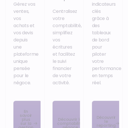
Gérez vos
indicateurs
ventes,
Centralisez
clés
vos
votre
grâce à
achats et
comptabilité,
des
vos devis
simplifiez
tableaux
depuis
vos
de bord
une
écritures
pour
plateforme
et facilitez
piloter
unique
le suivi
votre
pensée
financier
performance
pour le
de votre
en temps
négoce.
activité.
réel.
En
savoir
Découvrir
plus
Découvrir la
le
sur la
comptabilité
reporting
gestion
négoce