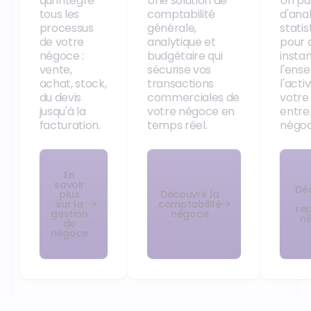
qui intègre
Une solution de
Un pui
tous les
comptabilité
d'ana
processus
générale,
statis
de votre
analytique et
pour 
négoce :
budgétaire qui
insta
vente,
sécurise vos
l'ens
achat, stock,
transactions
l'acti
du devis
commerciales de
votre
jusqu'à la
votre négoce en
entre
facturation.
temps réel.
négoc
En
savoir
Déc
plus
Découvrir la
sur la
comptabilité
re
gestion
négoce
n
de
négoce