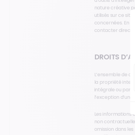
d’outils d’intelli
nature créative par
utilisés sur ce sit
concernées. En ca
contacter directe
DROITS D’A
L’ensemble de ce s
la propriété intel
intégrale ou partie
l’exception d’une
Les informations 
non contractuelle
omission dans les t