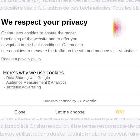
gence artificielle (IA), notamment Gemini. Ces contenus peu
ticulière liée à l’utilisation de ces technologies. Tous les é
e respectent les droits d’auteur et les conditions d’utilisatio
s de question ou d’objection sur un contenu spécifique, vo
ment via les coordonnées indiquées sur ce site.
UTEUR ET PROPRIÉTÉ INTELLECTUELLE
ite relève de la législation française et internationale sur le
lectuelle. Toute copie, reproduction, représentation, adaptati
lle, du contenu du site d’Orisha, par quelque procédé que ce so
 unique copie réservée à l’usage exclusivement privé du copi
contenues dans ce site sont présentes à titre purement info
s. La société Orisha ne saurait être tenue responsable de t
extes et illustrations du site. Les informations peuvent faire 