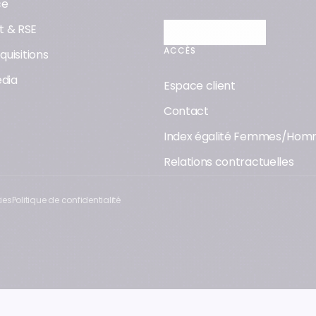
ce
 & RSE
Découvrir Orisha AI
ACCÈS
quisitions
dia
Espace client
Contact
Index égalité Femmes/Ho
Relations contractuelles
ies
Politique de confidentialité