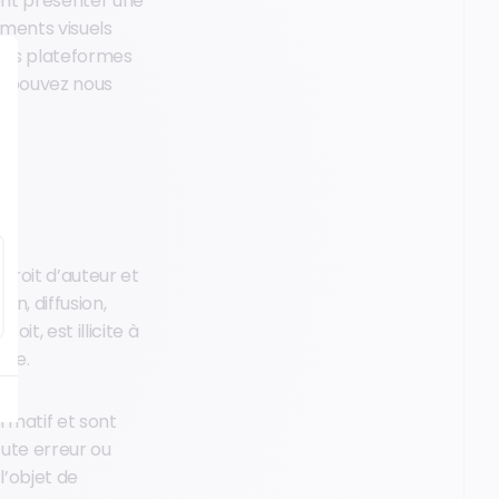
vent présenter une
léments visuels
n des plateformes
us pouvez nous
 droit d’auteur et
on, diffusion,
it, est illicite à
ste.
rmatif et sont
oute erreur ou
l’objet de