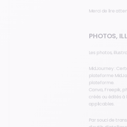
Merci de lire atte
PHOTOS, IL
Les photos, illust
MidJourney : Certa
plateforme MidJou
plateforme.
Canva, Freepik, ph
créés ou édités à 
applicables.
Par souci de tran