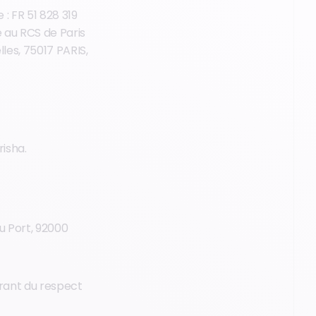
: FR 51 828 319
e au RCS de Paris
les, 75017 PARIS,
risha.
u Port, 92000
arant du respect