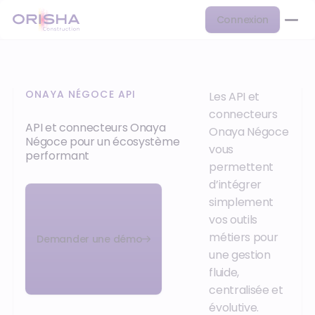
Connexion
ONAYA NÉGOCE API
Les API et
connecteurs
API et connecteurs Onaya
Onaya Négoce
Négoce pour un écosystème
vous
performant
permettent
d’intégrer
simplement
vos outils
métiers pour
Demander une démo
une gestion
fluide,
centralisée et
évolutive.