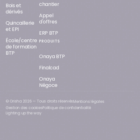
chantier
Bois et
dérivés
Appel
d'offres
Quincaillerie
et EPI
ERP BTP
École/centre
PRODUITS
de formation
BTP
Onaya BTP
Finalcad
Onaya
Négoce
© Orisha
2026
— Tous droits réservés
Mentions légales
Gestion des cookies
Politique de confidentialité
Lighting up the way