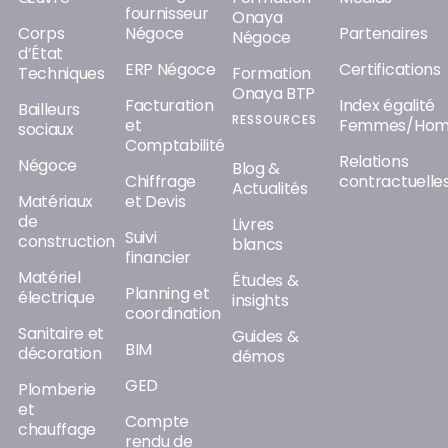
fournisseur
Onaya
Corps
Négoce
Partenaires
Négoce
d’État
ERP Négoce
Certifications
Techniques
Formation
Onaya BTP
Facturation
Index égalité
Bailleurs
RESSOURCES
et
Femmes/Ho
sociaux
Comptabilité
Relations
Négoce
Blog &
Chiffrage
contractuelle
Actualités
Matériaux
et Devis
de
Livres
Suivi
construction
blancs
financier
Matériel
Études &
Planning et
électrique
insights
coordination
Sanitaire et
Guides &
BIM
décoration
démos
GED
Plomberie
et
Compte
chauffage
rendu de