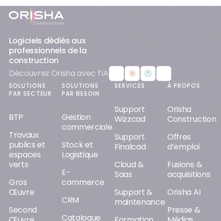
Pied-de-page
Logiciels dédiés aux
professionnels de la
construction
Découvrez Orisha avec l’IA
SOLUTIONS
SOLUTIONS
SERVICES
À PROPOS
PAR SECTEUR
PAR BESOIN
Support
Orisha
BTP
Gestion
Wizzcad
Construction
commerciale
Travaux
Support
Offres
publics et
Stock et
Finalcad
d’emploi
espaces
Logistique
verts
Cloud &
Fusions &
E-
Saas
acquisitions
Gros
commerce
Œuvre
Support &
Orisha AI
CRM
maintenance
Second
Presse &
Catalogue
Œuvre
Formation
Médias