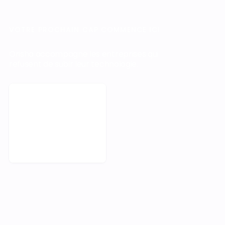
VOTRE PROCHAIN CAP COMMENCE ICI
Orisha accompagne les entreprises qui
refusent de subir leur technologie.
Prendre rendez-vous