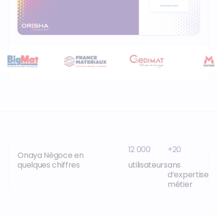
12 000
+20
Onaya Négoce en
quelques chiffres
utilisateurs
ans
d’expertise
métier