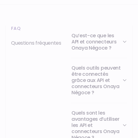
par
Finalcad
avec
demi-
Open
One.
Finalcad
journée
Pro
One.
pour
d'Orisha
une
Construction
seule.
FAQ
:
Qu’est-ce que les
le
API et connecteurs
Questions fréquentes
contrôle
Onaya Négoce ?
de
la
facturation
Quels outils peuvent
passe
être connectés
de
grâce aux API et
3-
connecteurs Onaya
4
Négoce ?
jours
à
deux
Quels sont les
personnes
avantages d’utiliser
à
les API et
une
connecteurs Onaya
demi-
Négoce ?
journée