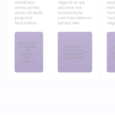
matériaux :
négoce et qui
ana
vente, achat,
sécurise vos
ins
stock, du devis
transactions
l’e
jusqu’à la
commerciales en
l’ac
facturation.
temps réel.
nég
Découvrir
le logiciel
En savoir
de
plus sur les
gestion
connecteurs
c
de
comptables
négoce