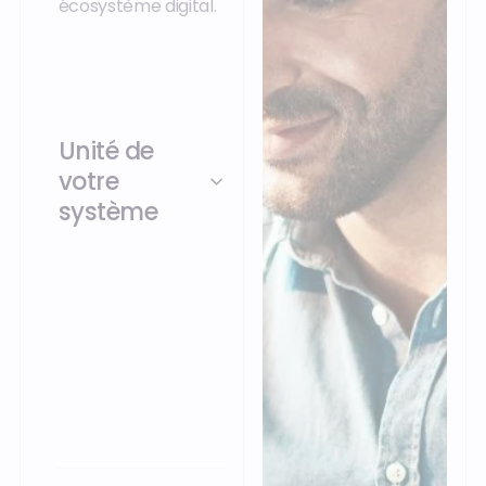
écosystème digital.
Unité de
votre
système
Un écosystème
informatique
cohérent pour votre
négoce de matériaux
pour plus de
simplicité.