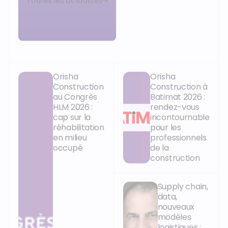
Toutes les actualités
Orisha
Orisha
Construction
Construction à
au Congrès
Batimat 2026 :
HLM 2026 :
rendez-vous
cap sur la
incontournable
réhabilitation
pour les
en milieu
professionnels
occupé
de la
construction
Supply chain,
data,
nouveaux
modèles
logistiques :