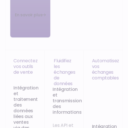
‍En savoir plus
Connectez
Fluidifiez
Automatisez
vos outils
les
vos
de vente
échanges
échanges
de
comptables
données
Intégration
Intégration
et
et
traitement
transmission
des
des
données
informations
liées aux
ventes
Les API et
Intégration
via des