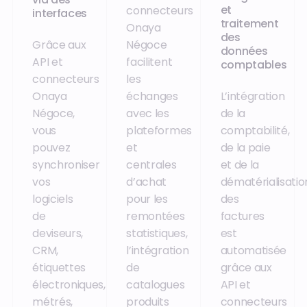
et
connecteurs
interfaces
traitement
Onaya
des
Grâce aux
Négoce
données
API et
facilitent
comptables
connecteurs
les
Onaya
échanges
L’intégration
Négoce,
avec les
de la
vous
plateformes
comptabilité,
pouvez
et
de la paie
synchroniser
centrales
et de la
vos
d’achat
dématérialisatio
logiciels
pour les
des
de
remontées
factures
deviseurs,
statistiques,
est
CRM,
l’intégration
automatisée
étiquettes
de
grâce aux
électroniques,
catalogues
API et
métrés,
produits
connecteurs