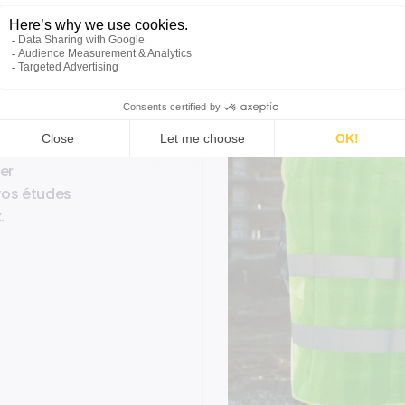
solution en
équipes de
uvre,
ments
M : De la
er
vos études
.