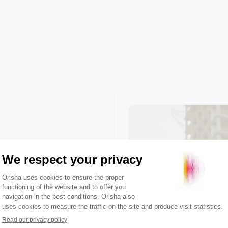
re aux enjeux
os études, du
tré, le
 feuille de