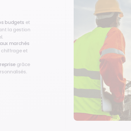
vos budgets
et
ant la gestion
l.
eaux marchés
e chiffrage et
treprise
grâce
rsonnalisés.