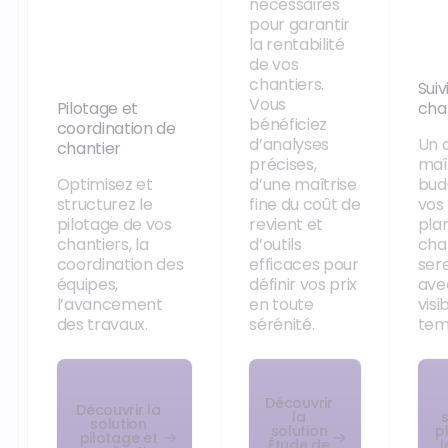
nécessaires
pour garantir
la rentabilité
de vos
chantiers.
Suiv
Vous
Pilotage et
cha
bénéficiez
coordination de
d’analyses
Un o
chantier
précises,
maît
Optimisez et
d’une maîtrise
bud
structurez le
fine du coût de
vos
pilotage de vos
revient et
pla
chantiers, la
d’outils
cha
coordination des
efficaces pour
ser
équipes,
définir vos prix
ave
l’avancement
en toute
visi
des travaux.
sérénité.
tem
Découvrir
Découvrir la
la
solution
solution
p
pilotage et
Étude de
l