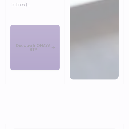
lettres)…
DécouvrIr ONAYA
BTP