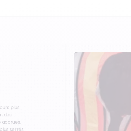
ours plus
on des
é accrues,
plus serrés.