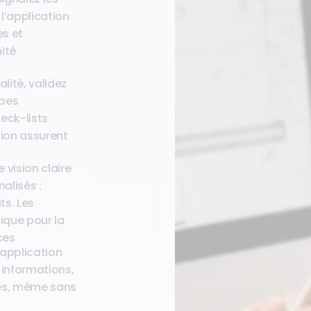
l’application
es et
ité
lité, validez
ipes
eck-lists
tion assurent
 vision claire
alisés :
ts. Les
gique pour la
ces
 application
 informations,
les, même sans