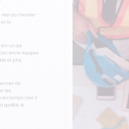
 réel du chantier
 et la
-en-un qui
tion entre équipes
ide et plus
ermet de
er les
 en temps réel. Il
a qualité, la