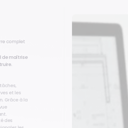
uvre complet
 de maîtrise
ruire.
s tâches,
ves et les
n. Grâce à la
 vue
nt.
té des
signalez les