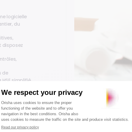
e logicielle
ntier, du
tives,
t disposez
ntrôles,
s de
 HSE simplifié.
bord multi-
délais et des
 d’œuvre
, les
rations et
nant tout au