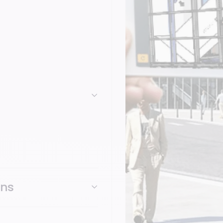
s modèles
ons