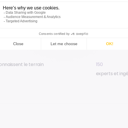
150
onnaissent le terrain
experts et ing