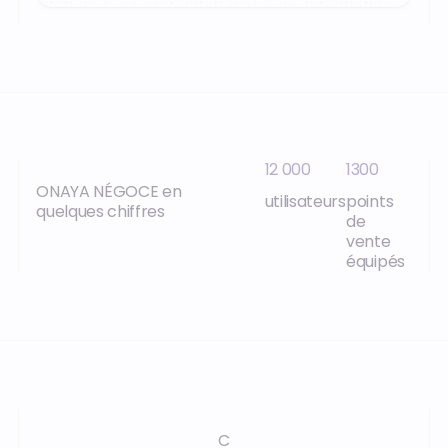
12 000
1300
ONAYA NÉGOCE en
utilisateurs
points
quelques chiffres
de
vente
équipés
C