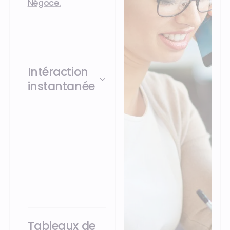
Négoce.
Intéraction
instantanée
avec l’équipe
commerciale et suivi
de l’ensemble des
activités du compte
client pour un pilotage
plus fin.
Tableaux de