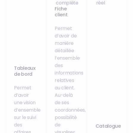
complète
réel
Fiche
client
Permet
d’avoir de
manière
détaillée
l’ensemble
des
Tableaux
informations
de bord
relatives
Permet
au client.
d’avoir
Au-delà
une vision
de ses
d’ensemble
coordonnées,
sur le suivi
possibilité
des
de
Catalogue
affaires,
visualiser