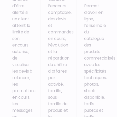
d’être
l’encours
Permet
alerté si
comptable,
d’avoir en
un client
des devis
ligne,
atteint la
et
l’ensemble
limite de
commandes
du
son
en cours,
catalogue
encours
l’évolution
des
autorisé,
et la
produits
de
répartition
commercialisés
visualiser
du chiffre
avec les
les devis à
d’affaires
spécificités
relancer,
par
techniques,
les
activité,
photos,
promotions
famille,
stock
en cours,
sous-
disponible,
les
famille de
tarifs
messages
produit et
publics et
en
la
tarifs