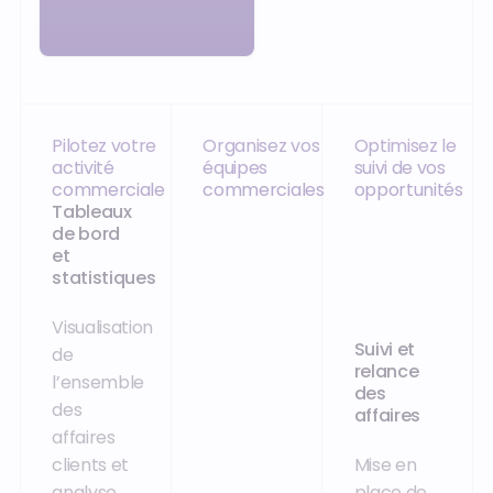
Pilotez votre
Organisez vos
Optimisez le
activité
équipes
suivi de vos
commerciale
commerciales
opportunités
Tableaux
de bord
et
statistiques
Visualisation
Suivi et
de
relance
l’ensemble
des
des
affaires
affaires
clients et
Mise en
analyse
place de