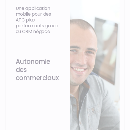
Une application
mobile pour des
ATC plus
performants grâce
au CRM négoce
Autonomie
des
commerciaux
Plus grande réactivité
sur le terrain (dossier
client et catalogues
produits embarqués).