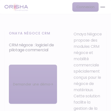
Connexion
ONAYA NÉGOCE CRM
Onaya Négoce
propose des
CRM négoce : logiciel de
modules CRM
pilotage commercial
négoce et
mobilité
commerciale
spécialement
conçus pour le
négoce de
Demander une démo
matériaux.
Cette solution
facilite la
gestion de la