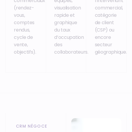
commerciaux
équipes,
l’intervenant
(rendez-
visualisation
commercial,
vous,
rapide et
catégorie
comptes
graphique
de client
rendus,
du taux
(CSP) ou
cycle de
d’occupation
encore
vente,
des
secteur
objectifs).
collaborateurs.
géographique.
CRM NÉGOCE