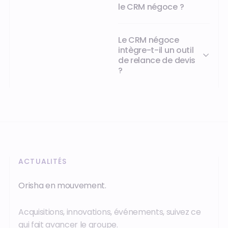
le CRM négoce ?
jours
à
deux
Le CRM négoce
personnes
intègre-t-il un outil
à
de relance de devis
une
?
demi-
journée
pour
une
seule.
ACTUALITÉS
Orisha en mouvement.
Acquisitions, innovations, événements, suivez ce
qui fait avancer le groupe.