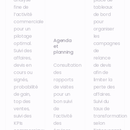
fine de
tableaux
l’activité
de bord
commerciale
pour
pour un
organiser
pilotage
les
Agenda
optimal.
campagnes
et
Suivi des
de
planning
affaires,
relance
devis en
Consultation
de devis
cours ou
des
afin de
signés,
rapports
limiter la
probabilité
de visites
perte des
de gain,
pour un
affaires.
top des
bon suivi
Suivi du
ventes,
de
taux de
suivi des
l’activité
transformation
KPIs
des
selon