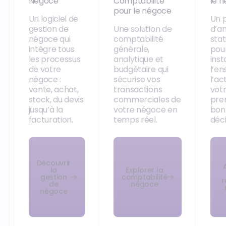
Négoce
Comptabilité
le 
pour le négoce
Un logiciel de
Un p
gestion de
Une solution de
d’an
négoce qui
comptabilité
stat
intègre tous
générale,
pou
les processus
analytique et
ins
de votre
budgétaire qui
l’e
négoce :
sécurise vos
l’ac
vente, achat,
transactions
vot
stock, du devis
commerciales de
pre
jusqu’à la
votre négoce en
bon
facturation.
temps réel.
déci
Découvrir
la
Explorer la
gestion
comptabilité
r
de
négoce
négoce