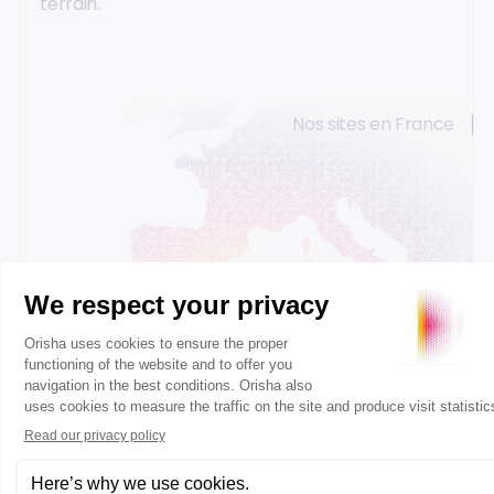
terrain.
Nos sites en France
Caen
Paris
Lyon
Bordeaux
Votre demande concerne autre chose ?