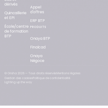
dérivés
Appel
d'offres
Quincaillerie
et EPI
ERP BTP
École/centre
PRODUITS
de formation
BTP
Onaya BTP
Finalcad
Onaya
Négoce
© Orisha
2026
— Tous droits réservés
Mentions légales
Gestion des cookies
Politique de confidentialité
Lighting up the way