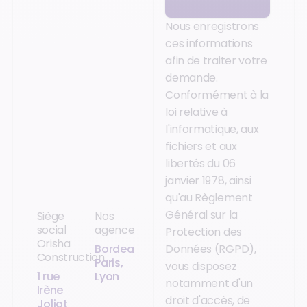
Nous enregistrons
ces informations
afin de traiter votre
demande.
Conformément à la
loi relative à
l'informatique, aux
fichiers et aux
libertés du 06
janvier 1978, ainsi
qu'au Règlement
Général sur la
Siège
Nos
social
agences
Protection des
Orisha
Bordeaux,
Données (RGPD),
Construction
Paris,
vous disposez
1 rue
Lyon
notamment d'un
Irène
droit d'accès, de
Joliot