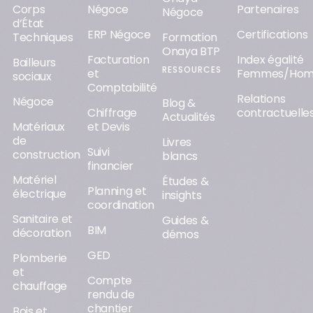
Corps
Négoce
Partenaires
Négoce
d’État
ERP Négoce
Certifications
Techniques
Formation
Onaya BTP
Facturation
Index égalité
Bailleurs
RESSOURCES
et
Femmes/Ho
sociaux
Comptabilité
Relations
Négoce
Blog &
Chiffrage
contractuelle
Actualités
Matériaux
et Devis
de
Livres
Suivi
construction
blancs
financier
Matériel
Études &
Planning et
électrique
insights
coordination
Sanitaire et
Guides &
BIM
décoration
démos
GED
Plomberie
et
Compte
chauffage
rendu de
chantier
Bois et