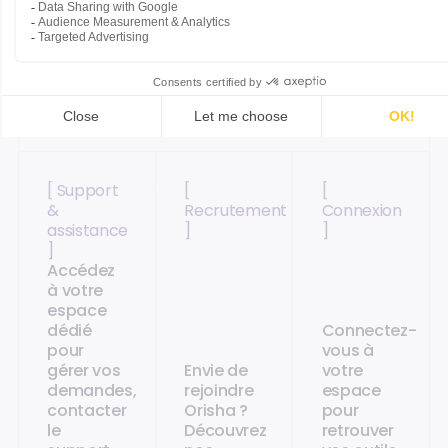
Accédez directement aux pages les plus
adaptées.
[ Support
[
[
&
Recrutement
Connexion
assistance
]
]
]
Accédez
à votre
espace
dédié
Connectez-
pour
vous à
gérer vos
Envie de
votre
demandes,
rejoindre
espace
contacter
Orisha ?
pour
le
Découvrez
retrouver