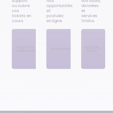
support
nos
vos outils,
ou suivre
opportunités
données
vos
et
et
tickets en
postulez
services
cours.
en ligne.
Orisha.
Support &
Espace
Recrutement
assistance
Client