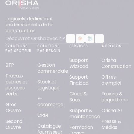
Pied-de-page
Logiciels dédiés aux
professionnels de la
construction
Découvrez Orisha avec l’IA
SOLUTIONS
SOLUTIONS
SERVICES
À PROPOS
PAR SECTEUR
PAR BESOIN
Support
Orisha
BTP
Gestion
Wizzcad
Construction
commerciale
Travaux
Support
Offres
publics et
Stock et
Finalcad
d’emploi
espaces
Logistique
verts
Cloud &
Fusions &
E-
Saas
acquisitions
Gros
commerce
Œuvre
Support &
Orisha AI
CRM
maintenance
Second
Presse &
Catalogue
Œuvre
Formation
Médias
fournisseur
Onaya