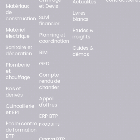
Actualités
Matériaux
et Devis
de
Livres
Suivi
construction
blancs
financier
Matériel
Études &
Planning et
électrique
insights
coordination
Sanitaire et
Guides &
BIM
décoration
démos
GED
Plomberie
et
Compte
chauffage
rendu de
chantier
Bois et
dérivés
Appel
d'offres
Quincaillerie
et EPI
ERP BTP
École/centre
PRODUITS
de formation
BTP
Onaya BTP