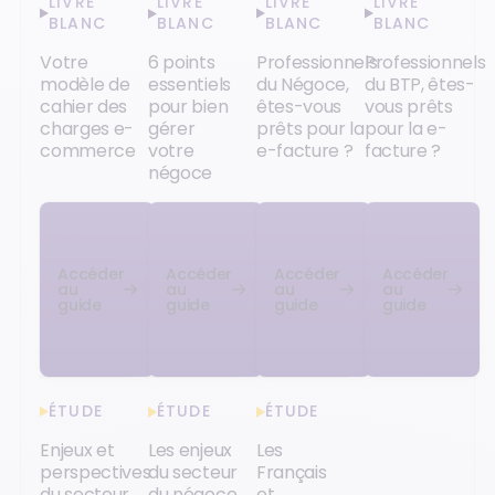
LIVRE
LIVRE
LIVRE
LIVRE
BLANC
BLANC
BLANC
BLANC
Votre
6 points
Professionnels
Professionnels
modèle de
essentiels
du Négoce,
du BTP, êtes-
cahier des
pour bien
êtes-vous
vous prêts
charges e-
gérer
prêts pour la
pour la e-
commerce
votre
e-facture ?
facture ?
négoce
Accéder
Accéder
Accéder
Accéder
au
au
au
au
guide
guide
guide
guide
ÉTUDE
ÉTUDE
ÉTUDE
Enjeux et
Les enjeux
Les
perspectives
du secteur
Français
du secteur
du négoce
et