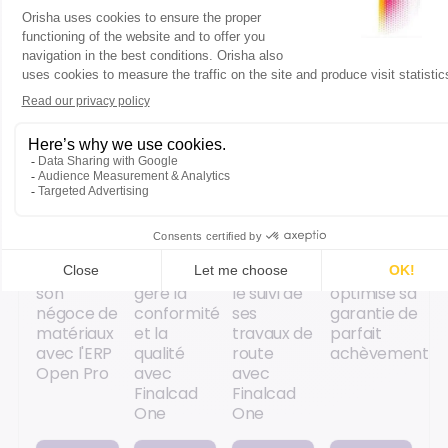
Accéder
Accéder
Accéder
Accéder
au
au
au
au
contenu
contenu
contenu
contenu
CAS
CAS
CAS
CAS
CLIENT
CLIENT
CLIENT
CLIENT
Le Holloco
EQOS
Virtón
Metropolitan
modernise
Energie
optimise
House
son
gère la
le suivi de
optimise sa
négoce de
conformité
ses
garantie de
matériaux
et la
travaux de
parfait
avec l'ERP
qualité
route
achèvement
Open Pro
avec
avec
Finalcad
Finalcad
One
One