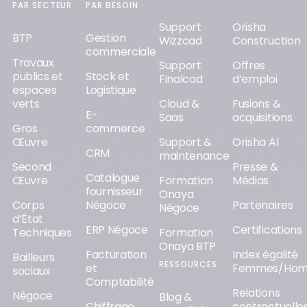
PAR SECTEUR
PAR BESOIN
Support
Orisha
BTP
Gestion
Wizzcad
Construction
commerciale
Travaux
Support
Offres
publics et
Stock et
Finalcad
d’emploi
espaces
Logistique
verts
Cloud &
Fusions &
E-
Saas
acquisitions
Gros
commerce
Œuvre
Support &
Orisha AI
CRM
maintenance
Second
Presse &
Catalogue
Œuvre
Formation
Médias
fournisseur
Onaya
Corps
Négoce
Partenaires
Négoce
d’État
ERP Négoce
Certifications
Techniques
Formation
Onaya BTP
Facturation
Index égalité
Bailleurs
RESSOURCES
et
Femmes/Ho
sociaux
Comptabilité
Relations
Négoce
Blog &
Chiffrage
contractuelle