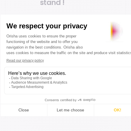
stand !
Prendre RDV
Partager
l’article
FAQ
Questions fréquentes