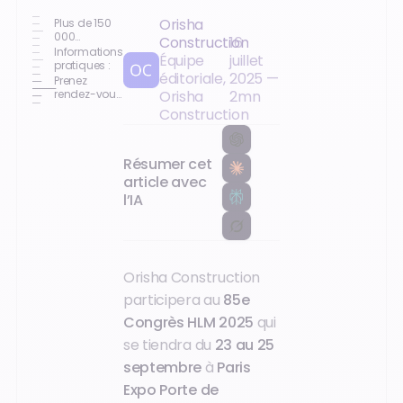
Orisha
Plus de 150
000
Construction
16
logements
Informations
Équipe
juillet
rénovés :
pratiques :
éditoriale,
2025
—
Finalcad,
Prenez
l’application
rendez-vous
Orisha
2
mn
mobile des
maintenant
Construction
bailleurs
sur notre
sociaux
stand !
Résumer cet
article avec
l’IA
Orisha Construction
participera au
85e
Congrès HLM 2025
qui
se tiendra du
23 au 25
septembre
à
Paris
Expo Porte de