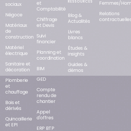
RESSOURCES
et
Femmes/Ho
sociaux
Comptabilité
Relations
Négoce
Blog &
Chiffrage
contractuelle
Actualités
Matériaux
et Devis
de
Livres
Suivi
construction
blancs
financier
Matériel
Études &
Planning et
électrique
insights
coordination
Sanitaire et
Guides &
BIM
décoration
démos
GED
Plomberie
et
Compte
chauffage
rendu de
chantier
Bois et
dérivés
Appel
d'offres
Quincaillerie
et EPI
ERP BTP