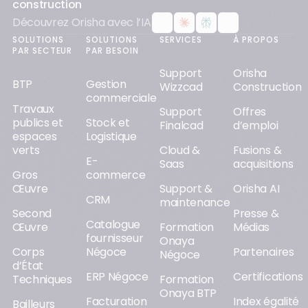
construction
Découvrez Orisha avec l’IA
SOLUTIONS
SOLUTIONS
SERVICES
À PROPOS
PAR SECTEUR
PAR BESOIN
Support
Orisha
BTP
Gestion
Wizzcad
Construction
commerciale
Travaux
Support
Offres
publics et
Stock et
Finalcad
d’emploi
espaces
Logistique
verts
Cloud &
Fusions &
E-
Saas
acquisitions
Gros
commerce
Œuvre
Support &
Orisha AI
CRM
maintenance
Second
Presse &
Catalogue
Œuvre
Formation
Médias
fournisseur
Onaya
Corps
Négoce
Partenaires
Négoce
d’État
ERP Négoce
Certifications
Techniques
Formation
Onaya BTP
Facturation
Index égalité
Bailleurs