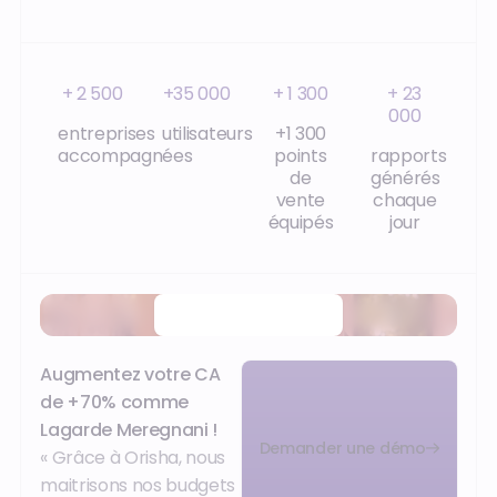
+ 2 500
+35 000
+ 1 300
+ 23
000
entreprises
utilisateurs
+1 300
accompagnées
points
rapports
de
générés
vente
chaque
équipés
jour
Regarder la vidéo
Augmentez votre CA
de +70% comme
Lagarde Meregnani !
Demander une démo
« Grâce à Orisha, nous
maitrisons nos budgets