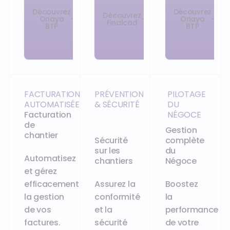
Découvrez
Découvrez
Découvrez
Onaya
Onaya
Finalcad
BTP
BTP
FACTURATION
PRÉVENTION
PILOTAGE
AUTOMATISÉE
& SÉCURITÉ
DU
Facturation
NÉGOCE
de
Gestion
chantier
Sécurité
complète
sur les
du
Automatisez
chantiers
Négoce
et gérez
efficacement
Assurez la
Boostez
la gestion
conformité
la
de vos
et la
performance
factures.
sécurité
de votre