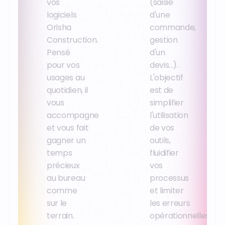
vos
(saisie
logiciels
d'une
Orisha
commande,
Construction.
gestion
Pensé
d'un
pour vos
devis...).
usages au
L'objectif
quotidien, il
est de
vous
simplifier
accompagne
l'utilisation
et vous fait
de vos
gagner un
outils,
temps
fluidifier
précieux
vos
au bureau
processus
comme
et limiter
sur le
les erreurs
terrain.
opérationnelles.