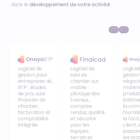
dans le
développement de votre activité
.
Onaya BTP
Finalcad
Onaya
Logiciel de
Logiciel de
Logicie
gestion pour
suivi de
gestio
entreprises du
chantier sur
négoci
BTP : études
mobile :
matéri
de prix, suivi
pilotage des
produit
financier de
travaux,
bâtimen
chantier,
comptes
la co
facturation et
rendus, qualité
fournis
comptabilité
et sécurité
la fact
intégrée.
pour les
client, 
équipes
passan
terrain et
les sto