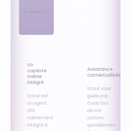
En savoir +
Un
Assistance
copilote
contextualisée
métier
intégré
Scout vous
Scout est
guide pas
un agent
à pas lors
d'IA
de vos
nativement
actions
intégré à
quotidiennes