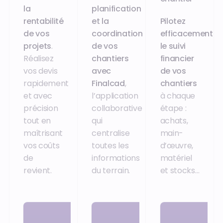
la
planification
rentabilité
et la
Pilotez
de vos
coordination
efficacement
projets
.
de vos
le suivi
Réalisez
chantiers
financier
vos devis
avec
de vos
rapidement
Finalcad
,
chantiers
et avec
l’application
à chaque
précision
collaborative
étape :
tout en
qui
achats,
maîtrisant
centralise
main-
vos coûts
toutes les
d’œuvre,
de
informations
matériel
revient.
du terrain.
et stocks…