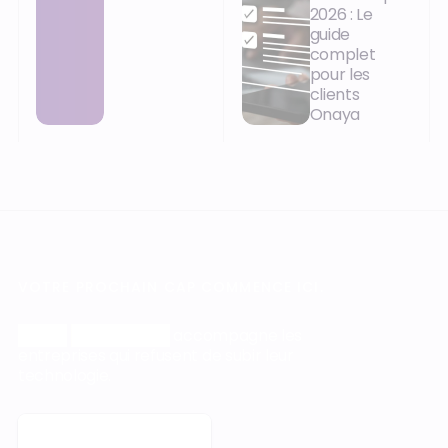
2026 : Le
guide
complet
pour les
clients
Onaya
VOTRE PROCHAIN CAP COMMENCE ICI.
Orisha
Construction
accompagne les
entreprises qui refusent de subir leur
technologie.