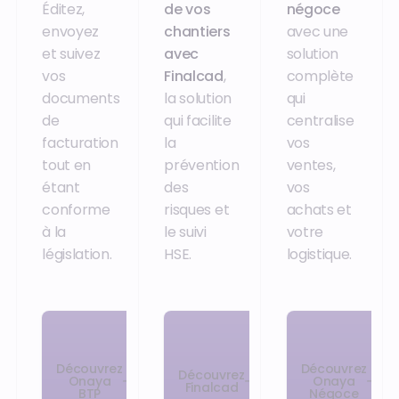
Éditez,
de vos
négoce
envoyez
chantiers
avec une
et suivez
avec
solution
vos
Finalcad
,
complète
documents
la solution
qui
de
qui facilite
centralise
facturation
la
vos
tout en
prévention
ventes,
étant
des
vos
conforme
risques et
achats et
à la
le suivi
votre
législation.
HSE.
logistique.
Découvrez
Découvrez
Découvrez
Onaya
Onaya
Finalcad
BTP
Négoce