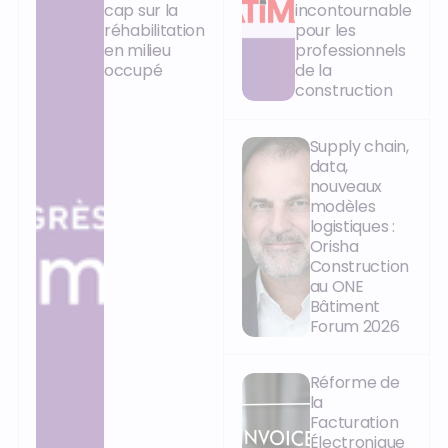
cap sur la
incontournable
réhabilitation
pour les
en milieu
professionnels
occupé
de la
construction
Supply chain,
data,
nouveaux
modèles
logistiques :
Orisha
Construction
au ONE
Bâtiment
Forum 2026
Réforme de
la
Facturation
Électronique