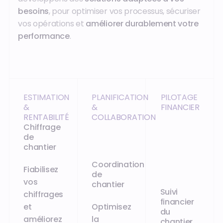
besoins
, pour optimiser vos processus, sécuriser
vos opérations et
améliorer durablement votre
performance
.
ESTIMATION
PLANIFICATION
PILOTAGE
&
&
FINANCIER
RENTABILITÉ
COLLABORATION
Chiffrage
de
chantier
Coordination
Fiabilisez
de
vos
chantier
Suivi
chiffrages
financier
et
Optimisez
du
améliorez
la
chantier