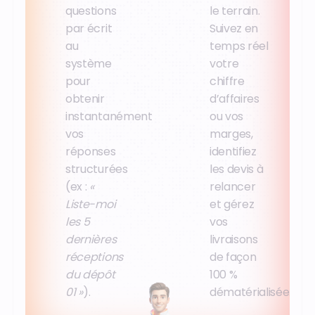
questions
le terrain.
par écrit
Suivez en
au
temps réel
système
votre
pour
chiffre
obtenir
d’affaires
instantanément
ou vos
vos
marges,
réponses
identifiez
structurées
les devis à
(ex :
«
relancer
Liste-moi
et gérez
les 5
vos
dernières
livraisons
réceptions
de façon
du dépôt
100 %
01 »
).
dématérialisée.