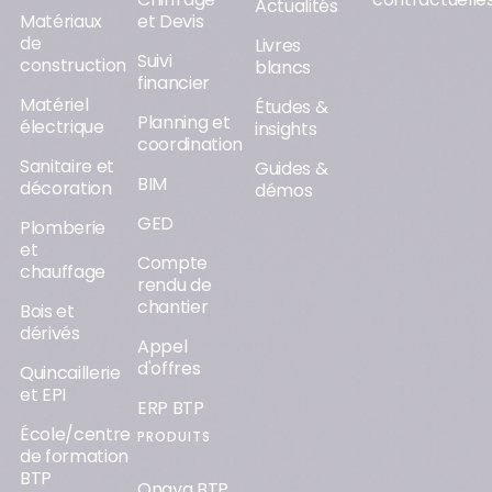
Actualités
Matériaux
et Devis
de
Livres
Suivi
construction
blancs
financier
Matériel
Études &
Planning et
électrique
insights
coordination
Sanitaire et
Guides &
BIM
décoration
démos
GED
Plomberie
et
Compte
chauffage
rendu de
chantier
Bois et
dérivés
Appel
d'offres
Quincaillerie
et EPI
ERP BTP
École/centre
PRODUITS
de formation
BTP
Onaya BTP