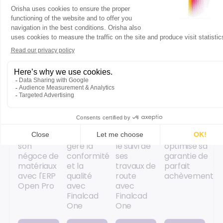
Accéder
Accéder
Accéder
Accéder
au
au
au
au
contenu
contenu
contenu
contenu
CAS
CAS
CAS
CAS
CLIENT
CLIENT
CLIENT
CLIENT
Le Holloco
EQOS
Virtón
Metropolitan
modernise
Energie
optimise
House
son
gère la
le suivi de
optimise sa
négoce de
conformité
ses
garantie de
matériaux
et la
travaux de
parfait
avec l'ERP
qualité
route
achèvement
Open Pro
avec
avec
Finalcad
Finalcad
One
One