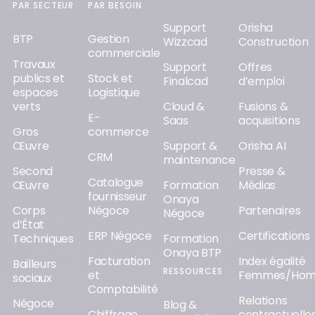
PAR SECTEUR
PAR BESOIN
Support
Orisha
BTP
Gestion
Wizzcad
Construction
commerciale
Travaux
Support
Offres
publics et
Stock et
Finalcad
d’emploi
espaces
Logistique
verts
Cloud &
Fusions &
E-
Saas
acquisitions
Gros
commerce
Œuvre
Support &
Orisha AI
CRM
maintenance
Second
Presse &
Catalogue
Œuvre
Formation
Médias
fournisseur
Onaya
Corps
Négoce
Partenaires
Négoce
d’État
ERP Négoce
Certifications
Techniques
Formation
Onaya BTP
Facturation
Index égalité
Bailleurs
RESSOURCES
et
Femmes/Ho
sociaux
Comptabilité
Relations
Négoce
Blog &
Chiffrage
contractuelle