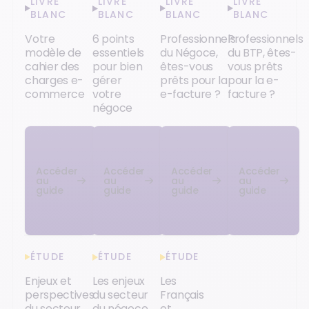
LIVRE
LIVRE
LIVRE
LIVRE
BLANC
BLANC
BLANC
BLANC
Votre
6 points
Professionnels
Professionnels
modèle de
essentiels
du Négoce,
du BTP, êtes-
cahier des
pour bien
êtes-vous
vous prêts
charges e-
gérer
prêts pour la
pour la e-
commerce
votre
e-facture ?
facture ?
négoce
Accéder
Accéder
Accéder
Accéder
au
au
au
au
guide
guide
guide
guide
ÉTUDE
ÉTUDE
ÉTUDE
Enjeux et
Les enjeux
Les
perspectives
du secteur
Français
du secteur
du négoce
et