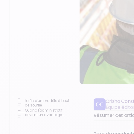
Orisha Cons
La fin d'un modèle à bout
de souffle
Équipe édito
Quand l'administratif
Résumer cet artic
devient un avantage
compétitif
Trop de conducte