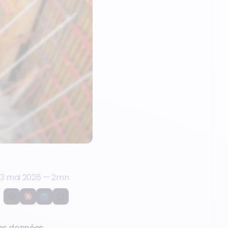
13 mai 2026
—
2
mn
des données,