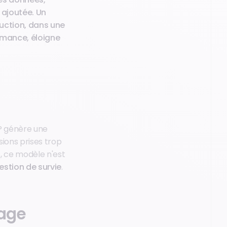
r ajoutée. Un
ruction, dans une
ormance, éloigne
TP génère une
sions prises trop
s
, ce modèle n'est
estion de survie
.
tage