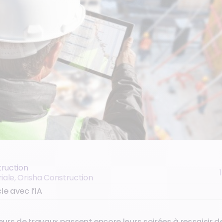
truction
riale, Orisha Construction
le avec l’IA
urs de travaux passent encore leurs soirées à ressaisir 