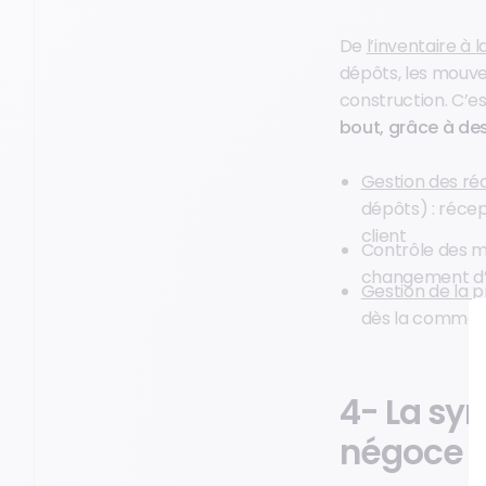
De
l’inventaire à
dépôts, les mouve
construction. C’es
bout, grâce à des
Gestion des ré
dépôts) : récep
client
Contrôle des m
changement d’
Gestion de la
dès la commande
4- La sy
négoce