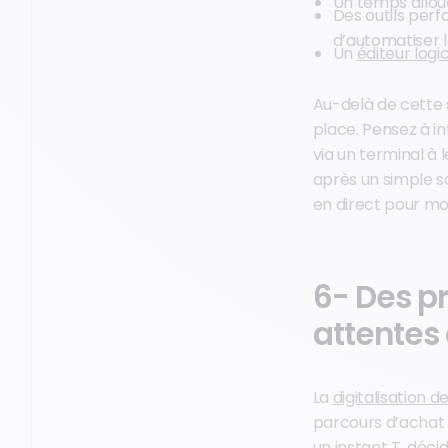
Un temps allou
Des outils perf
d’automatiser l
Un
éditeur logic
Au-delà de cette s
place. Pensez à i
via un terminal à 
après un simple sc
en direct pour mod
6- Des p
attentes 
La
digitalisation 
parcours d’achat 
un instant T, déci