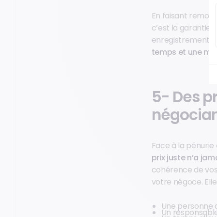
En faisant remonte
c’est la garantie
enregistrements c
temps et une mei
5- Des pr
négocia
Face à la pénurie 
prix juste n’a jam
cohérence de vos 
votre négoce. Ell
Une personne dé
Un responsable 