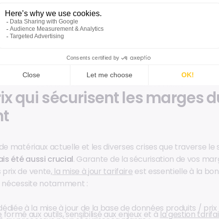
r les données à l’ensemble des services de l’entreprise ou 
 d’opérer sur un même niveau d’informations. Des réceptions
omptables, les services disposent des mêmes saisies, pou
lleure performance du négoce dans sa globalité
.
ix qui sécurisent les marges d
nt
de matériaux actuelle et les diverses crises que traverse le
ais été aussi crucial
. Garante de la sécurisation de vos mar
prix de vente,
la mise à jour tarifaire
est essentielle à la bo
e nécessite notamment :
diée à la mise à jour de la base de données produits / prix 
formé aux outils, sensibilisé aux enjeux et à
la gestion tarifa