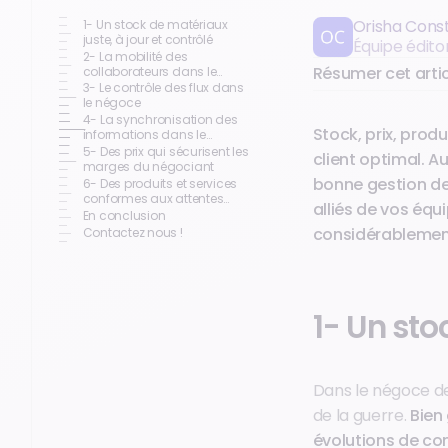
Orisha Cons
1- Un stock de matériaux
juste, à jour et contrôlé
Équipe édito
2- La mobilité des
Résumer cet artic
collaborateurs dans le
négoce
3- Le contrôle des flux dans
le négoce
4- La synchronisation des
Stock, prix, produ
informations dans le
négoce
5- Des prix qui sécurisent les
client optimal. A
marges du négociant
bonne gestion de
6- Des produits et services
conformes aux attentes
alliés de vos équ
clients
En conclusion
considérablement
Contactez nous !
1- Un sto
Dans le négoce d
de la guerre.
Bien 
évolutions de c