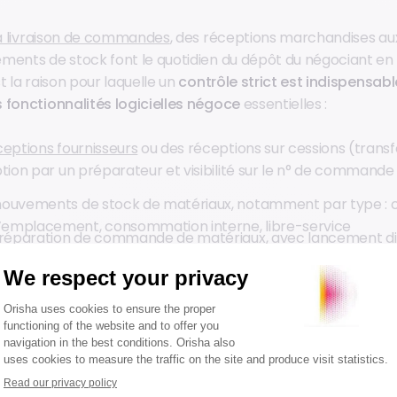
 la livraison de commandes
, des réceptions marchandises aux
ments de stock font le quotidien du dépôt du négociant en
t la raison pour laquelle un
contrôle strict est indispensabl
 fonctionnalités logicielles négoce
essentielles :
ceptions fournisseurs
ou des réceptions sur cessions (transf
tion par un préparateur et visibilité sur le n° de commande 
ouvements de stock de matériaux, notamment par type : c
emplacement, consommation interne, libre-service
 préparation de commande de matériaux
, avec lancement d
 saisie au comptoir, assignation de préparateur notifié vi
nchronisation des informations