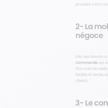
produits, il est 
2- La mob
négoce
Elle représente u
commande
qui, 
d’un outil de sais
facilite la vente,
clients.
3- Le con