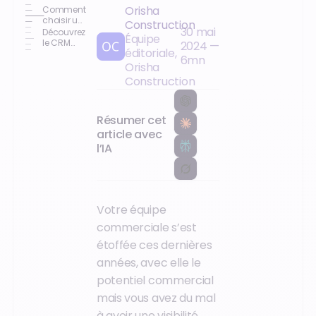
Orisha
Comment
choisir un
Construction
30 mai
CRM
Découvrez
Équipe
métier ?
le CRM
2024
—
éditoriale,
métier
6
mn
Onaya
Orisha
Négoce
Construction
(ex Open
Pro)
Résumer cet
article avec
l’IA
Votre équipe
commerciale s’est
étoffée ces dernières
années, avec elle le
potentiel commercial
mais vous avez du mal
à avoir une visibilité