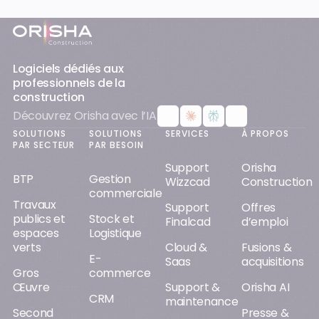
Pied-de-page
Logiciels dédiés aux
professionnels de la
construction
Découvrez Orisha avec l’IA
SOLUTIONS
SOLUTIONS
SERVICES
À PROPOS
PAR SECTEUR
PAR BESOIN
Support
Orisha
BTP
Gestion
Wizzcad
Construction
commerciale
Travaux
Support
Offres
publics et
Stock et
Finalcad
d’emploi
espaces
Logistique
verts
Cloud &
Fusions &
E-
Saas
acquisitions
Gros
commerce
Œuvre
Support &
Orisha AI
CRM
maintenance
Second
Presse &