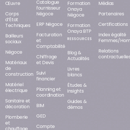
Catalogue
Œuvre
Formation
Médias
fournisseur
Onaya
Corps
Négoce
Partenaires
Négoce
d’État
ERP Négoce
Certifications
Techniques
Formation
Onaya BTP
Facturation
Index égalité
Bailleurs
RESSOURCES
et
Femmes/Ho
sociaux
Comptabilité
Relations
Négoce
Blog &
Chiffrage
contractuelle
Actualités
Matériaux
et Devis
de
Livres
Suivi
construction
blancs
financier
Matériel
Études &
Planning et
électrique
insights
coordination
Sanitaire et
Guides &
BIM
décoration
démos
GED
Plomberie
et
Compte
chauffage