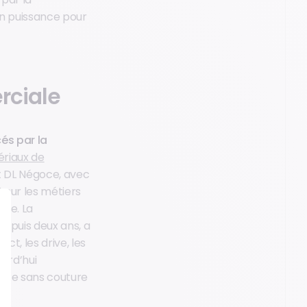
en puissance pour
rciale
és par la
ériaux de
t DL Négoce, avec
t sur les métiers
rce. La
depuis deux ans, a
t, les drive, les
ourd’hui
ience sans couture