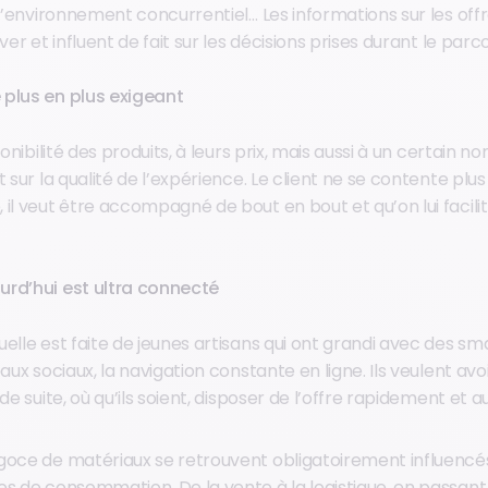
 l’environnement concurrentiel… Les informations sur les off
ver et influent de fait sur les décisions prises durant le parc
e plus en plus exigeant
ponibilité des produits, à leurs prix, mais aussi à un certain 
t sur la qualité de l’expérience. Le client ne se contente plu
il veut être accompagné de bout en bout et qu’on lui facilite
ourd’hui est ultra connecté
uelle est faite de jeunes artisans qui ont grandi avec des s
eaux sociaux, la navigation constante en ligne. Ils veulent avo
de suite, où qu’ils soient, disposer de l’offre rapidement et au
goce de matériaux se retrouvent obligatoirement influencé
des de consommation
. De la vente à la logistique, en passant