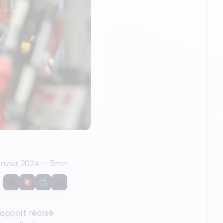
anvier 2024
—
5
mn
rapport réalisé