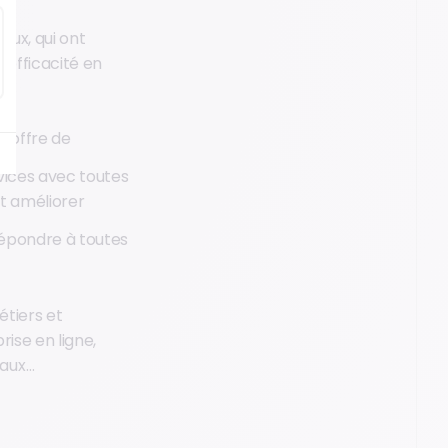
ux, qui ont
 efficacité en
l’offre de
vices avec toutes
et améliorer
 répondre à toutes
étiers et
rise en ligne,
iaux…