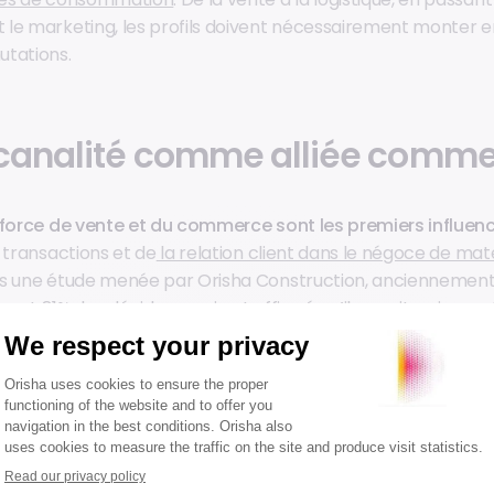
le marketing, les profils doivent nécessairement monter 
utations.
icanalité comme alliée comme
 force de vente et du commerce sont les premiers influenc
transactions et de
la relation client dans le négoce de mat
ns une étude menée par Orisha Construction, anciennemen
e sont 81% des décideurs qui ont affirmé qu’il y avait un impac
on et du marketing, 80% sur ceux de la vente et du comme
parcours d’achat, fortement accélérée par la crise sanitaire 
e les plateformes e-commerce, les dispositifs click & collec
rsonnalisés… Face à l’exigence des clients, le négoce vise auj
s la gestion de la relation client, pour proposer une expér
ffre au bon endroit et au bon moment.