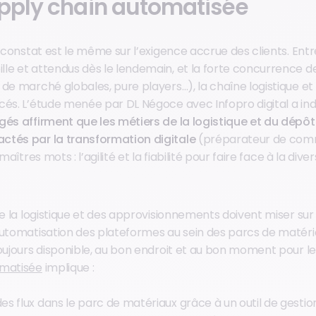
upply chain automatisée
e constat est le même sur l’exigence accrue des clients. Ent
le et attendus dès le lendemain, et la forte concurrence d
 de marché globales, pure players…), la chaîne logistique et
cés. L’étude menée par DL Négoce avec Infopro digital a in
gés affirment que les métiers de la logistique et du dépôt
ctés par la transformation digitale
(préparateur de comm
 maîtres mots : l’agilité et la fiabilité pour faire face à la div
de la logistique et des approvisionnements doivent miser sur 
automatisation des plateformes au sein des parcs de matéria
oujours disponible, au bon endroit et au bon moment pour le
omatisée
implique :
des flux dans le parc de matériaux grâce à un outil de gesti