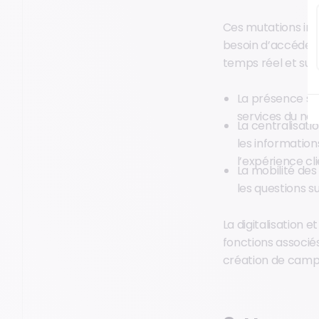
Ces mutations imp
besoin d’accéder à
temps réel et sur l
La présence sur
services du nég
La centralisati
les information
l’expérience cli
La mobilité des
les questions s
La digitalisation
fonctions associés
création de camp