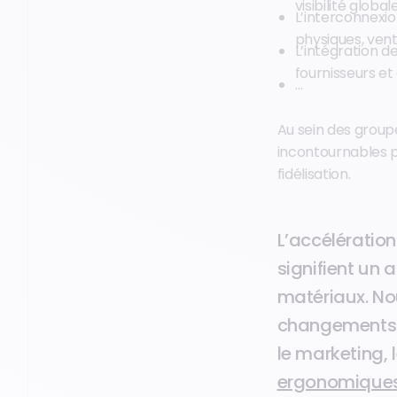
visibilité globa
L’interconnexi
physiques, vent
L’intégration de
fournisseurs et 
…
Au sein des group
incontournables po
fidélisation.
L’accélération
signifient un
matériaux. No
changements né
le marketing,
ergonomique