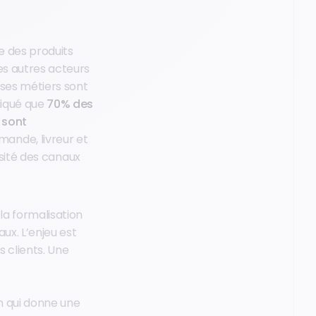
re des produits
es autres acteurs
 ses métiers sont
diqué que
70% des
 sont
ande, livreur et
ersité des canaux
la formalisation
ux. L’enjeu est
s clients. Une
on qui donne une