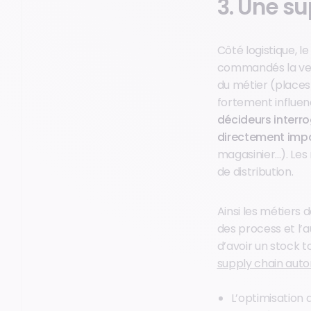
3. Une s
Côté logistique, l
commandés la veil
du métier (places
fortement influen
décideurs interro
directement impa
magasinier...). Les
de distribution.
Ainsi les métiers 
des process et l’
d’avoir un stock t
supply chain aut
L’optimisation 