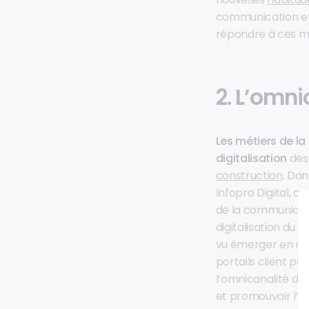
communication et 
répondre à ces m
2. L’omn
Les métiers de la
digitalisation
des 
construction
. Da
Infopro Digital, c
de la communicati
digitalisation du 
vu émerger en mass
portails client pe
l’omnicanalité dan
et promouvoir l’o