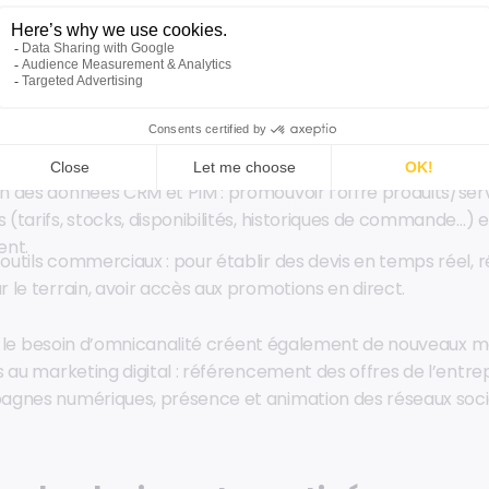
actent directement les vendeurs conseils et les commercia
 toutes les informations dont ils ont besoin, pour gagner en
e terrain.
 les réseaux sociaux : mieux démarcher les clients, valoriser 
oce, veiller sur les actions de la concurrence.
on des données CRM et PIM : promouvoir l’offre produits/ser
s (tarifs, stocks, disponibilités, historiques de commande…) 
ent.
 outils commerciaux : pour établir des devis en temps réel,
ur le terrain, avoir accès aux promotions en direct.
 et le besoin d’omnicanalité créent également de nouveaux m
 au marketing digital : référencement des offres de l’entrep
agnes numériques, présence et animation des réseaux soc