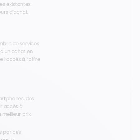
res existantes
ours d’achat.
nombre de services
s d’un achat en
 l’accès à l’offre
martphones, des
ir accès à
 meilleur prix.
s par ces
 par la