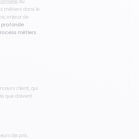
ionnelle
du
es métiers dans le
ce, enjeux de
 profonde
process métiers
cours client, qui
le que doivent
eurs de prix,