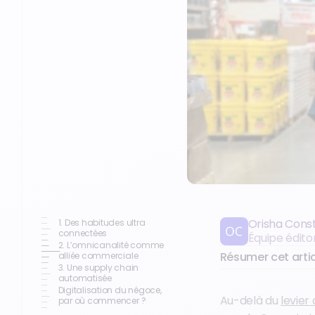
Orisha Cons
1. Des habitudes ultra
connectées
Équipe édito
2. L’omnicanalité comme
Résumer cet artic
alliée commerciale
3. Une supply chain
automatisée
Digitalisation du négoce,
Au-delà du
levier
par où commencer ?