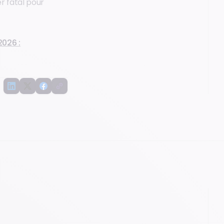
er fatal pour
026 :