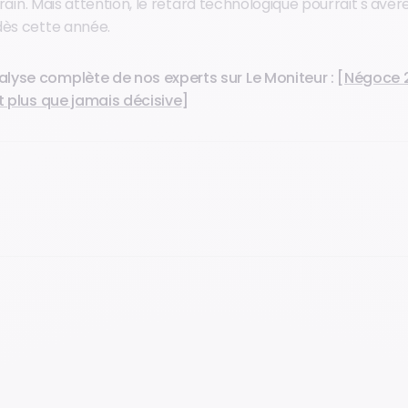
errain. Mais attention, le retard technologique pourrait s'avér
dès cette année.
alyse complète de nos experts sur Le Moniteur : [
Négoce 2
nt plus que jamais décisive
]