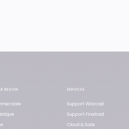
AR BESOIN
SERVICES
mmerciale
Support Wizzcad
istique
Support Finalcad
ce
Cloud & Saas