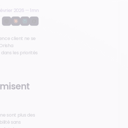
février 2026
—
1
mn
ence client ne se
 Orisha
dans les priorités
 misent
é ne sont plus des
ilité sans