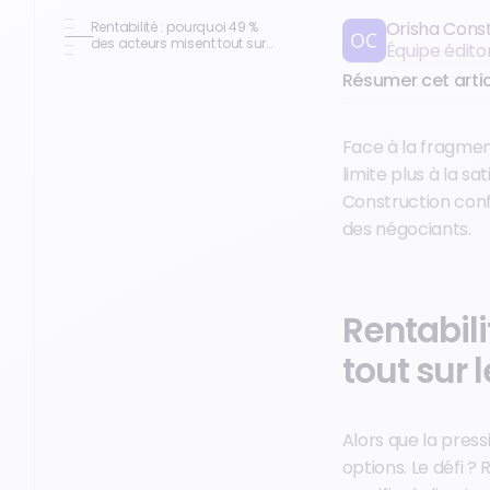
Orisha Cons
Rentabilité : pourquoi 49 %
des acteurs misent tout sur
Équipe édito
le client en 2026 ?
Résumer cet artic
Face à la fragment
limite plus à la s
Construction conf
des négociants.
Rentabili
tout sur 
Alors que la pressi
options. Le défi 