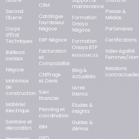
Œuvre
Support &
Orisha AI
CRM
maintenance
Second
Presse &
Catalogue
Œuvre
Formation
Médias
fournisseur
Onaya
Corps
Négoce
Partenaires
Négoce
d’État
ERP Négoce
Certifications
Techniques
Formation
Onaya BTP
Facturation
Index égalité
Bailleurs
RESSOURCES
et
Femmes/Ho
sociaux
Comptabilité
Relations
Négoce
Blog &
Chiffrage
contractuelle
Actualités
Matériaux
et Devis
de
Livres
Suivi
construction
blancs
financier
Matériel
Études &
Planning et
électrique
insights
coordination
Sanitaire et
Guides &
BIM
décoration
démos
GED