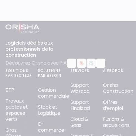
Pied-de-page
Logiciels dédiés aux
professionnels de la
construction
Découvrez Orisha avec l’IA
SOLUTIONS
SOLUTIONS
SERVICES
À PROPOS
PAR SECTEUR
PAR BESOIN
Support
Orisha
BTP
Gestion
Wizzcad
Construction
commerciale
Travaux
Support
Offres
publics et
Stock et
Finalcad
d’emploi
espaces
Logistique
verts
Cloud &
Fusions &
E-
Saas
acquisitions
Gros
commerce