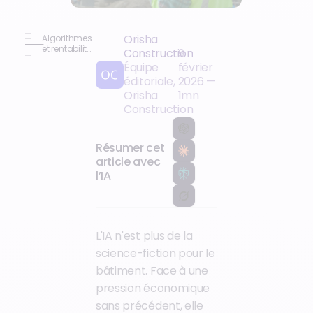
Orisha
Algorithmes
et rentabilité
Construction
9
: le défi de
Équipe
février
l'IA pour
éditoriale,
2026
—
toutes les
entreprises
Orisha
1
mn
Construction
Résumer cet
article avec
l’IA
L'IA n'est plus de la
science-fiction pour le
bâtiment. Face à une
pression économique
sans précédent, elle