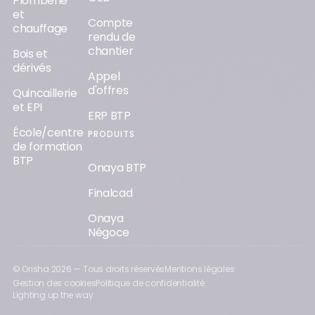
Plomberie
et
Compte
chauffage
rendu de
chantier
Bois et
dérivés
Appel
d'offres
Quincaillerie
et EPI
ERP BTP
École/centre
PRODUITS
de formation
BTP
Onaya BTP
Finalcad
Onaya
Négoce
© Orisha
2026
— Tous droits réservés
Mentions légales
Gestion des cookies
Politique de confidentialité
Lighting up the way