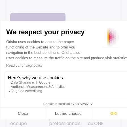
Explorer les contenus
Orisha
Orisha
Supply chain,
Construction
Construction
data,
au Congrès
à Batimat
nouveaux
HLM 2026 :
2026 :
modèles
cap sur la
rendez-vous
logistiques :
réhabilitation
incontournable
Orisha
en milieu
pour les
Construction
occupé
professionnels
au ONE