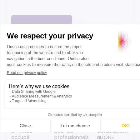
Explorer les contenus
Orisha
Orisha
Supply chain,
Construction
Construction
data,
au Congrès
à Batimat
nouveaux
HLM 2026 :
2026 :
modèles
cap sur la
rendez-vous
logistiques :
réhabilitation
incontournable
Orisha
en milieu
pour les
Construction
occupé
professionnels
au ONE