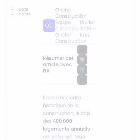
Orisha
Sortir
de la «
Construction
6
zone
Équipe
février
rouge »
éditoriale,
2026
—
: au-
delà
Orisha
1
mn
des
Construction
chiffres,
le défi
de la
survie
Résumer cet
article avec
l’IA
Face à une crise
historique de la
construction, le cap
des
400 000
logements annuels
est enfin fixé. Mais