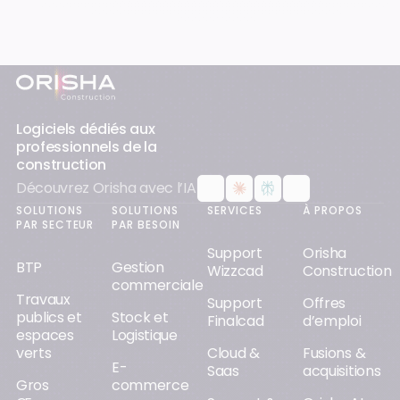
Pied-de-page
Logiciels dédiés aux
professionnels de la
construction
Découvrez Orisha avec l’IA
SOLUTIONS
SOLUTIONS
SERVICES
À PROPOS
PAR SECTEUR
PAR BESOIN
Support
Orisha
BTP
Gestion
Wizzcad
Construction
commerciale
Travaux
Support
Offres
publics et
Stock et
Finalcad
d’emploi
espaces
Logistique
verts
Cloud &
Fusions &
E-
Saas
acquisitions
Gros
commerce