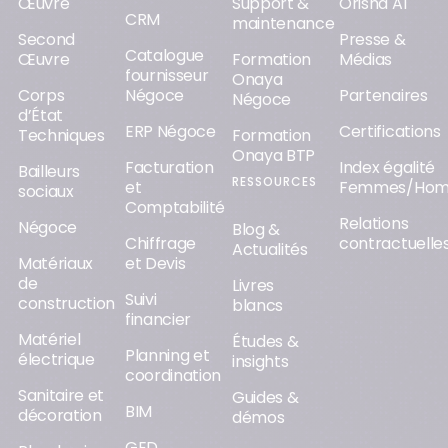
Œuvre
Support &
Orisha AI
CRM
maintenance
Second
Presse &
Catalogue
Œuvre
Formation
Médias
fournisseur
Onaya
Corps
Négoce
Partenaires
Négoce
d’État
ERP Négoce
Certifications
Techniques
Formation
Onaya BTP
Facturation
Index égalité
Bailleurs
RESSOURCES
et
Femmes/Ho
sociaux
Comptabilité
Relations
Négoce
Blog &
Chiffrage
contractuelle
Actualités
Matériaux
et Devis
de
Livres
Suivi
construction
blancs
financier
Matériel
Études &
Planning et
électrique
insights
coordination
Sanitaire et
Guides &
BIM
décoration
démos
GED