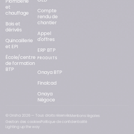
Plomberie
et
Compte
chauffage
rendu de
chantier
Bois et
dérivés
Appel
d'offres
Quincaillerie
et EPI
ERP BTP
École/centre
PRODUITS
de formation
BTP
Onaya BTP
Finalcad
Onaya
Négoce
© Orisha
2026
— Tous droits réservés
Mentions légales
Gestion des cookies
Politique de confidentialité
Lighting up the way