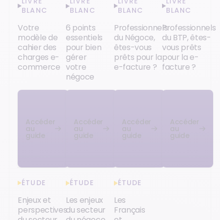
LIVRE
LIVRE
LIVRE
LIVRE
BLANC
BLANC
BLANC
BLANC
Votre
6 points
Professionnels
Professionnels
modèle de
essentiels
du Négoce,
du BTP, êtes-
cahier des
pour bien
êtes-vous
vous prêts
charges e-
gérer
prêts pour la
pour la e-
commerce
votre
e-facture ?
facture ?
négoce
Accéder
Accéder
Accéder
Accéder
au
au
au
au
guide
guide
guide
guide
ÉTUDE
ÉTUDE
ÉTUDE
Enjeux et
Les enjeux
Les
perspectives
du secteur
Français
du secteur
du négoce
et