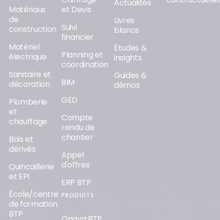
Actualités
Matériaux
et Devis
de
Livres
Suivi
construction
blancs
financier
Matériel
Études &
Planning et
électrique
insights
coordination
Sanitaire et
Guides &
BIM
décoration
démos
GED
Plomberie
et
Compte
chauffage
rendu de
chantier
Bois et
dérivés
Appel
d'offres
Quincaillerie
et EPI
ERP BTP
École/centre
PRODUITS
de formation
BTP
Onaya BTP