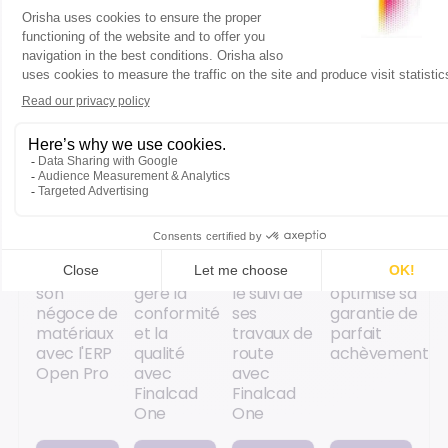
Accéder
Accéder
Accéder
Accéder
au
au
au
au
contenu
contenu
contenu
contenu
CAS
CAS
CAS
CAS
CLIENT
CLIENT
CLIENT
CLIENT
Le Holloco
EQOS
Virtón
Metropolitan
modernise
Energie
optimise
House
son
gère la
le suivi de
optimise sa
négoce de
conformité
ses
garantie de
matériaux
et la
travaux de
parfait
avec l'ERP
qualité
route
achèvement
Open Pro
avec
avec
Finalcad
Finalcad
One
One