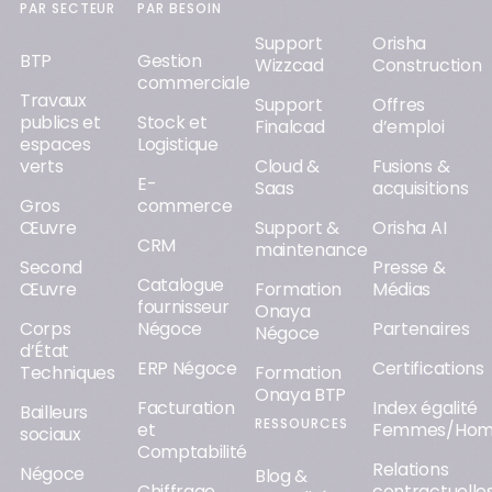
PAR SECTEUR
PAR BESOIN
Support
Orisha
BTP
Gestion
Wizzcad
Construction
commerciale
Travaux
Support
Offres
publics et
Stock et
Finalcad
d’emploi
espaces
Logistique
verts
Cloud &
Fusions &
E-
Saas
acquisitions
Gros
commerce
Œuvre
Support &
Orisha AI
CRM
maintenance
Second
Presse &
Catalogue
Œuvre
Formation
Médias
fournisseur
Onaya
Corps
Négoce
Partenaires
Négoce
d’État
ERP Négoce
Certifications
Techniques
Formation
Onaya BTP
Facturation
Index égalité
Bailleurs
RESSOURCES
et
Femmes/Ho
sociaux
Comptabilité
Relations
Négoce
Blog &
Chiffrage
contractuelle