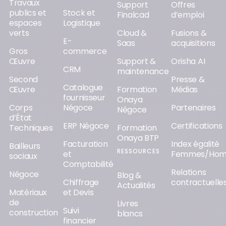
Travaux
Support
Offres
publics et
Stock et
Finalcad
d’emploi
espaces
Logistique
verts
Cloud &
Fusions &
E-
Saas
acquisitions
Gros
commerce
Œuvre
Support &
Orisha AI
CRM
maintenance
Second
Presse &
Catalogue
Œuvre
Formation
Médias
fournisseur
Onaya
Corps
Négoce
Partenaires
Négoce
d’État
ERP Négoce
Certifications
Techniques
Formation
Onaya BTP
Facturation
Index égalité
Bailleurs
RESSOURCES
et
Femmes/Ho
sociaux
Comptabilité
Relations
Négoce
Blog &
Chiffrage
contractuelle
Actualités
Matériaux
et Devis
de
Livres
Suivi
construction
blancs
financier