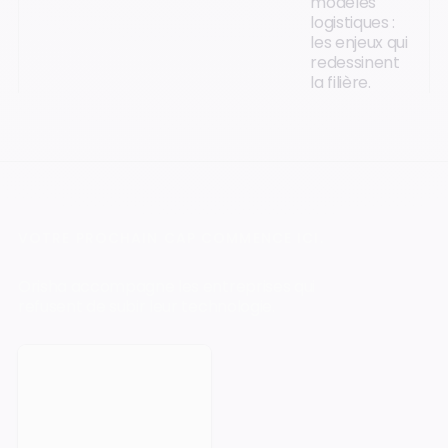
modèles
logistiques :
les enjeux qui
redessinent
la filière.
VOTRE PROCHAIN CAP COMMENCE ICI.
Orisha accompagne les entreprises qui
refusent de subir leur technologie.
Prendre rendez-vous