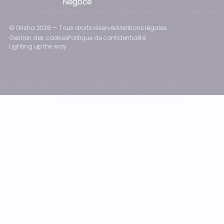
Négoce
© Orisha
2026
— Tous droits réservés
Mentions légales
Gestion des cookies
Politique de confidentialité
Lighting up the way