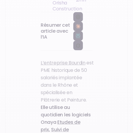
métier
Orisha
pour les
Construction
pros du
BTP
Résumer cet
article avec
l’IA
L’entreprise Bourdin
est
PME historique de 50
salariés implantée
dans le Rhône et
spécialisée en
Plâtrerie et Peinture.
Elle utilise au
quotidien les logiciels
Onaya
Etudes de
prix
,
Suivi de