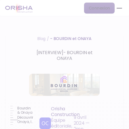
Connexion
Blog
- BOURDIN et ONAYA
/
[INTERVIEW]- BOURDIN et
ONAYA
Orisha
Bourdin
& Onaya
Construction
9 avril
Découvrir
Équipe
Onaya, le
2024
—
éditoriale,
logiciel
2
mn