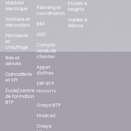
Matériel
Études &
Planning et
électrique
insights
coordination
Sanitaire et
Guides &
BIM
décoration
démos
GED
Plomberie
et
Compte
chauffage
rendu de
chantier
Bois et
dérivés
Appel
d'offres
Quincaillerie
et EPI
ERP BTP
École/centre
PRODUITS
de formation
BTP
Onaya BTP
Finalcad
Onaya