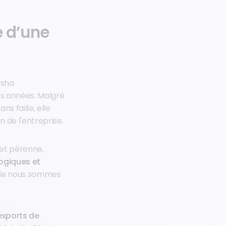
e d’une
isha
ues années. Malgré
s faille, elle
 de l'entreprise.
 et pérenne,
logiques et
uelle nous sommes
exports de