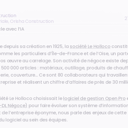
truction
2
riale, Orisha Construction
le avec l’IA
le depuis sa création en 1925, la
société Le Holloco
constit
mme les particuliers d’Île-de-France et de l’Oise, un part
ros œuvre au carrelage. Son activité de négoce existe dep
 500 000 articles : matériaux, outillage, produits de chauf
erie, couverture… Ce sont 80 collaborateurs qui travaillen
ntreprise et réalisent un chiffre d’affaires de près de 30 mill
ociété Le Holloco choisissait le
logiciel de gestion Open Pro
e
x-DL Négoce)
pour faire évoluer son système d’information.
t de l’entreprise éponyme, nous parle des enjeux de cette 
du logiciel au sein des équipes.