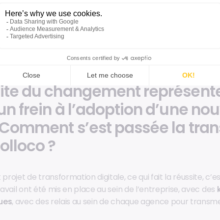
ux produits soient issus d’une même expertise nous a rassuré s
répondrait à nos besoins spécifiques. De la même façon, la tr
ans la mesure où le prestataire nous connaissait déjà.
ite du changement représent
n frein à l’adoption d’une nou
 Comment s’est passée la tran
olloco ?
ojet de transformation digitale, ce qui fait la réussite, c’es
vail ont été mis en place au sein de l’entreprise, avec des
ues
, avec des relais au sein de chaque agence pour transm