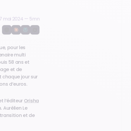
7 mai 2024
—
5
mn
ue, pour les
enaire multi
uis 58 ans et
fage et de
t chaque jour sur
ions d’euros.
t l’éditeur
Orisha
 Aurélien Le
transition et de