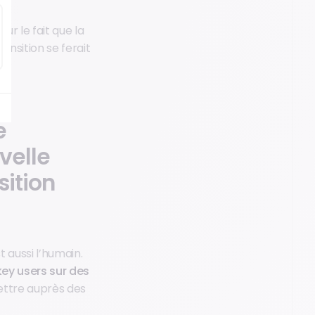
ur le fait que la
ansition se ferait
e
velle
sition
t aussi l’humain.
key users sur des
ettre auprès des