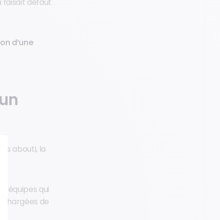
 faisait défaut
tion d’une
 un
is abouti, la
es équipes qui
es chargées de