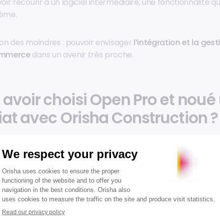
ir recourir à un logiciel intermédiaire, une fonctionnalité qui
tème.
 non des moindres : pouvoir envisager
l’intégration et la ges
ommerce
dans un avenir très proche.
 avoir choisi Open Pro et noué
iat avec Orisha Construction ?
ns été approchés par un autre éditeur mais le projet n'a jama
ait pas à nos besoins.
avec Orisha Construction s’est donc fait naturellement : l
 Winn’Mat travaillaient en étroite collaboration avec cell
iciel Open Pro
.