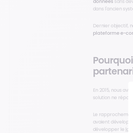
données
sans devo
dans l'ancien sys
Dernier objectif,
plateforme e-c
Pourquoi
partenar
En 2015, nous avio
solution ne répond
Le rapprochement 
avaient développé
développer le
log