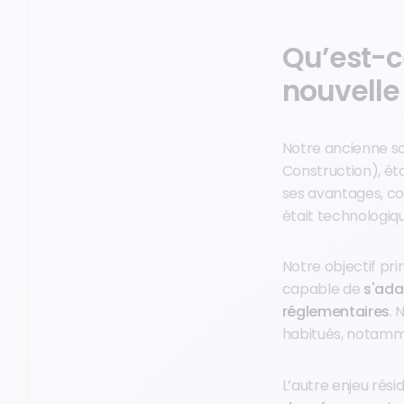
Qu’est-c
nouvelle 
Notre ancienne so
Construction), éta
ses avantages, com
était technologiq
Notre objectif pri
capable de
s'ada
réglementaires
. 
habitués, notamme
L’autre enjeu rési