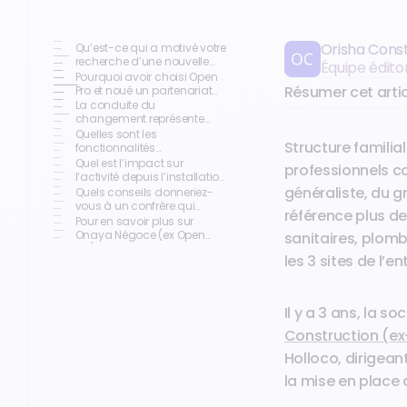
Orisha Cons
Qu’est-ce qui a motivé votre
recherche d’une nouvelle
Équipe édito
solution logicielle ?
Pourquoi avoir choisi Open
Résumer cet artic
Pro et noué un partenariat
avec Orisha Construction ?
La conduite du
changement représente
souvent un frein à
Quelles sont les
Structure familia
l’adoption d’une nouvelle
fonctionnalités
solution. Comment s’est
indispensables à leur
Quel est l’impact sur
professionnels co
passée la transition chez Le
quotidien ?
l’activité depuis l’installation
Holloco ?
d’Open Pro ?
généraliste, du g
Quels conseils donneriez-
vous à un confrère qui
référence plus de
souhaite changer de
Pour en savoir plus sur
logiciel de gestion ?
Onaya Négoce (ex Open
sanitaires, plomb
Pro)
les 3 sites de l’e
Il y a 3 ans, la s
Construction (e
Holloco, dirigean
la mise en place 