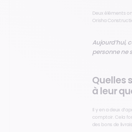
Deux éléments ont 
Orisha Constructio
Aujourd’hui, c
personne ne so
Quelles s
à leur qu
Il y en a deux d’a
comptoir. Cela fo
des bons de livrai