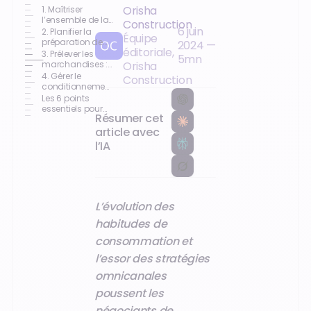
Orisha
1. Maîtriser
l’ensemble de la
Construction
6 juin
chaîne et ses
2. Planifier la
Équipe
enjeux
préparation de
2024
—
éditoriale,
commandes
3. Prélever les
5
mn
marchandises :
Orisha
le picking
4. Gérer le
Construction
conditionnement
et les expéditions
Les 6 points
essentiels pour
Résumer cet
bien gérer votre
négoce
article avec
l’IA
L’évolution des
habitudes de
consommation et
l’essor des stratégies
omnicanales
poussent les
négociants de