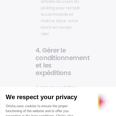
articles au cours du
picking pour remplir
la commande et
mettre à jour votre
stock en temps
réel.
4. Gérer le
conditionnement
et les
expéditions
Avant son expédition,
la commande est
vérifiée une dernière
fois – références et
quantités – par le