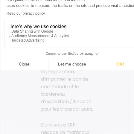
préparateur qui gère
également le
conditionnement. Au-
delà du choix de
l’emballage, cette
étape est aussi le
moment de corriger
des erreurs en
fonction de la saisie de
la préparation,
d’imprimer le bon de
commande et le
bordereau
d’expédition / livraison
pour les transporteurs.
Dans votre ERP
négoce de matériaux,