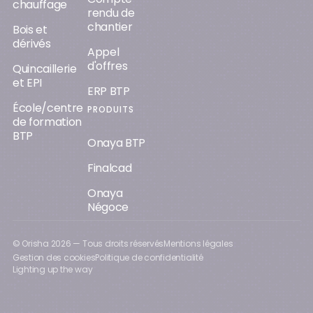
chauffage
rendu de
chantier
Bois et
dérivés
Appel
d'offres
Quincaillerie
et EPI
ERP BTP
École/centre
PRODUITS
de formation
BTP
Onaya BTP
Finalcad
Onaya
Négoce
© Orisha
2026
— Tous droits réservés
Mentions légales
Gestion des cookies
Politique de confidentialité
Lighting up the way