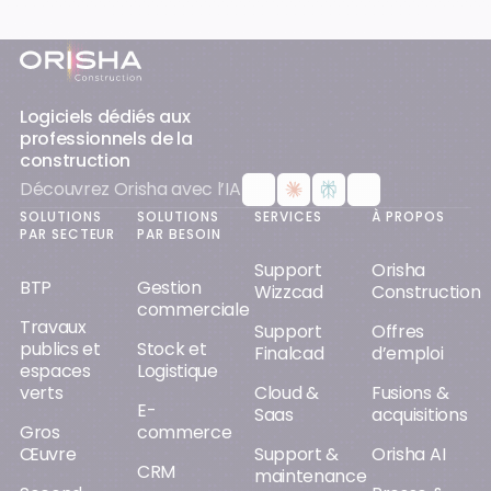
Pied-de-page
Logiciels dédiés aux
professionnels de la
construction
Découvrez Orisha avec l’IA
SOLUTIONS
SOLUTIONS
SERVICES
À PROPOS
PAR SECTEUR
PAR BESOIN
Support
Orisha
BTP
Gestion
Wizzcad
Construction
commerciale
Travaux
Support
Offres
publics et
Stock et
Finalcad
d’emploi
espaces
Logistique
verts
Cloud &
Fusions &
E-
Saas
acquisitions
Gros
commerce
Œuvre
Support &
Orisha AI
CRM
maintenance