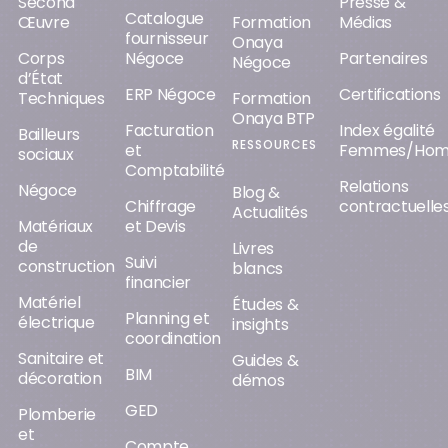
Second
Presse &
Catalogue
Œuvre
Formation
Médias
fournisseur
Onaya
Corps
Négoce
Partenaires
Négoce
d’État
ERP Négoce
Certifications
Techniques
Formation
Onaya BTP
Facturation
Index égalité
Bailleurs
RESSOURCES
et
Femmes/Ho
sociaux
Comptabilité
Relations
Négoce
Blog &
Chiffrage
contractuelle
Actualités
Matériaux
et Devis
de
Livres
Suivi
construction
blancs
financier
Matériel
Études &
Planning et
électrique
insights
coordination
Sanitaire et
Guides &
BIM
décoration
démos
GED
Plomberie
et
Compte