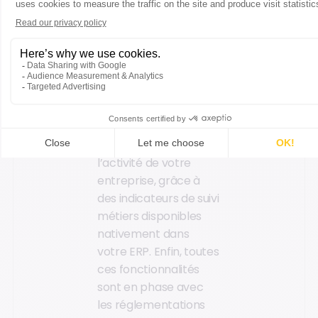
mieux vos coûts de
transport, vos stocks
et vos achats pour
une meilleure
disponibilité des
produits, au bon prix.
En parallèle, vous avez
une parfaite visibilité
sur l’ensemble de
l’activité de votre
entreprise, grâce à
des indicateurs de suivi
métiers disponibles
nativement dans
votre ERP. Enfin, toutes
ces fonctionnalités
sont en phase avec
les réglementations