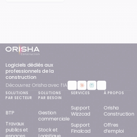
Pied-de-page
Logiciels dédiés aux
professionnels de la
construction
Découvrez Orisha avec l’IA
SOLUTIONS
SOLUTIONS
SERVICES
À PROPOS
PAR SECTEUR
PAR BESOIN
Support
Orisha
BTP
Gestion
Wizzcad
Construction
commerciale
Travaux
Support
Offres
publics et
Stock et
Finalcad
d’emploi
espaces
Logistique