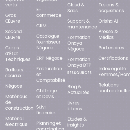
verts
Cloud &
Fusions &
E-
Saas
acquisitions
Gros
commerce
Œuvre
Support &
Orisha AI
CRM
maintenance
Second
Presse &
Catalogue
Œuvre
Formation
Médias
fournisseur
Onaya
Corps
Négoce
Partenaires
Négoce
d’État
ERP Négoce
Certifications
Techniques
Formation
Onaya BTP
Facturation
Index égalité
Bailleurs
RESSOURCES
et
Femmes/Ho
sociaux
Comptabilité
Relations
Négoce
Blog &
Chiffrage
contractuelle
Actualités
Matériaux
et Devis
de
Livres
Suivi
construction
blancs
financier
Matériel
Études &
Planning et
électrique
insights
coordination