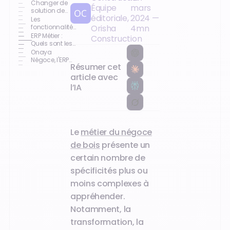
Changer de
Équipe
mars
solution de
éditoriale,
2024
—
gestion : les
Les
signes qui ne
fonctionnalités
Orisha
4
mn
trompent pas !
métiers de
ERP Métier :
Construction
votre ERP
Quels sont les
négoce de
avantages ?
Onaya
bois
Négoce, l'ERP
Résumer cet
métier
spécialisé
article avec
dans le
l’IA
négoce
Le
métier du négoce
de bois
présente un
certain nombre de
spécificités plus ou
moins complexes à
appréhender.
Notamment, la
transformation, la