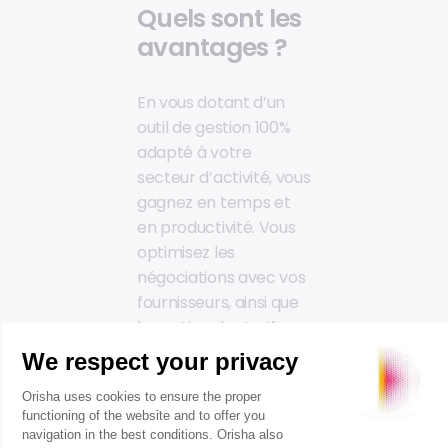
Quels sont les
avantages ?
En vous dotant d’un
outil de gestion 100%
adapté à votre
secteur d’activité, vous
gagnez en temps et
en productivité. Vous
optimisez les
négociations avec vos
fournisseurs, ainsi que
la gestion des tarifs :
tarifs dérogés,
conditions fournisseurs
/ clients, gestion des
BFA. Vous maîtrisez au