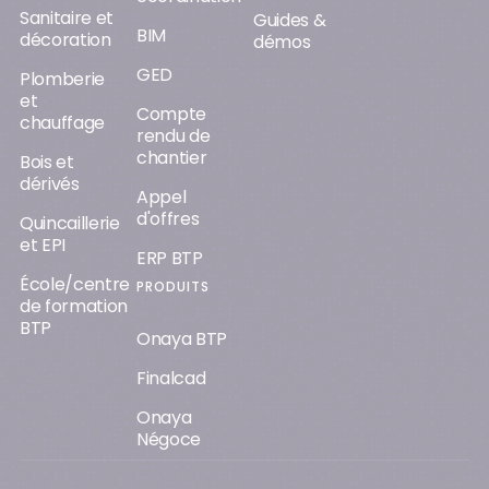
Sanitaire et
Guides &
BIM
décoration
démos
GED
Plomberie
et
Compte
chauffage
rendu de
chantier
Bois et
dérivés
Appel
d'offres
Quincaillerie
et EPI
ERP BTP
École/centre
PRODUITS
de formation
BTP
Onaya BTP
Finalcad
Onaya
Négoce