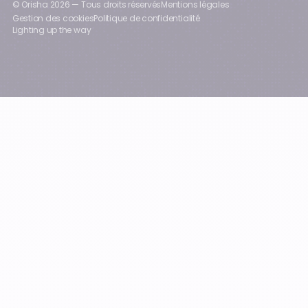
© Orisha
2026
— Tous droits réservés
Mentions légales
Gestion des cookies
Politique de confidentialité
Lighting up the way