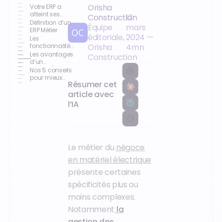
Orisha
Votre ERP a
atteint ses
Construction
12
limites : Les
Définition d’un
Équipe
mars
signes qui ne
ERP Métier
éditoriale,
2024
—
trompent pas !
Les
fonctionnalités
Orisha
4
mn
métiers d’un
Les avantages
Construction
ERP de Négoce
d’un
de matériel
logiciel/ERP
Nos 5 conseils
électrique
conçu pour le
pour mieux
Résumer cet
négoce de
vendre du
matériel
matériel
article avec
électrique
électrique
l’IA
Le métier du
négoce
en matériel électrique
présente certaines
spécificités plus ou
moins complexes.
Notamment
la
gestion des