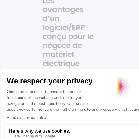
Les
avantages
d’un
logiciel/ERP
conçu pour le
négoce de
matériel
électrique
Votre ERP en négoce
de matériel électrique
devient un outil
indispensable pour le
pilotage de votre
activité. En quelques
clics, vous développez
un regard critique sur