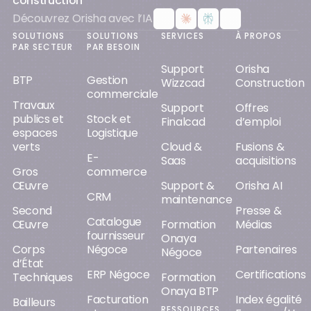
construction
Découvrez Orisha avec l’IA
SOLUTIONS
SOLUTIONS
SERVICES
À PROPOS
PAR SECTEUR
PAR BESOIN
Support
Orisha
BTP
Gestion
Wizzcad
Construction
commerciale
Travaux
Support
Offres
publics et
Stock et
Finalcad
d’emploi
espaces
Logistique
verts
Cloud &
Fusions &
E-
Saas
acquisitions
Gros
commerce
Œuvre
Support &
Orisha AI
CRM
maintenance
Second
Presse &
Catalogue
Œuvre
Formation
Médias
fournisseur
Onaya
Corps
Négoce
Partenaires
Négoce
d’État
ERP Négoce
Certifications
Techniques
Formation
Onaya BTP
Facturation
Index égalité
Bailleurs
RESSOURCES