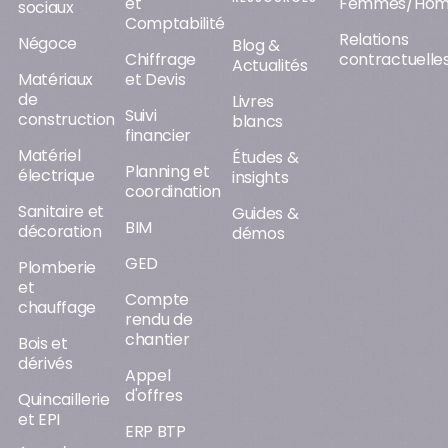
et
Femmes/Ho
sociaux
Comptabilité
Relations
Négoce
Blog &
Chiffrage
contractuelle
Actualités
Matériaux
et Devis
de
Livres
Suivi
construction
blancs
financier
Matériel
Études &
Planning et
électrique
insights
coordination
Sanitaire et
Guides &
BIM
décoration
démos
GED
Plomberie
et
Compte
chauffage
rendu de
chantier
Bois et
dérivés
Appel
d'offres
Quincaillerie
et EPI
ERP BTP