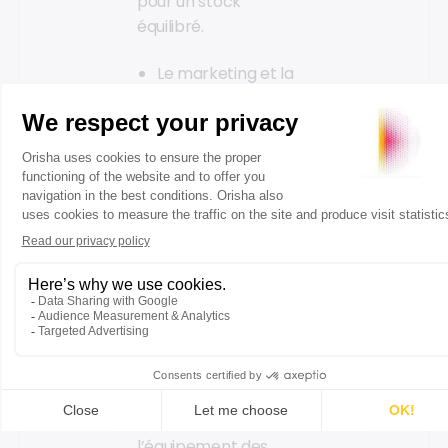
pour un stock
équilibré.
Le marketing et la
communication
(82%)
Ils prennent la
troisième position, ce
qui est plutôt logique
dans le classement,
étant donné leur lien
étroit avec la vente et
le commerce en
première place.
Suivent la
transformation
numérique et
l’équipement des