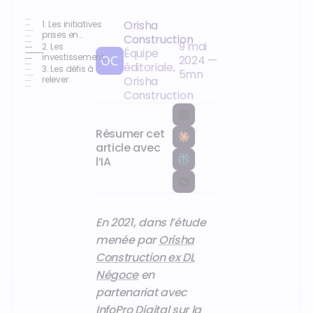
Orisha
1. Les initiatives
prises en
Construction
9 mai
matière de
2. Les
Équipe
transformation
investissements
2024
—
éditoriale,
digitale
perçus comme
3. Les défis à
5
mn
prioritaires en
relever
Orisha
2022
Construction
Résumer cet
article avec
l’IA
En 2021, dans l’étude
menée par
Orisha
Construction ex DL
Négoce
en
partenariat avec
InfoPro Digital sur la