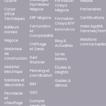
Œuvre
Formation
Médias
fournisseur
Onaya
Corps
Négoce
Partenaires
Négoce
d’État
ERP Négoce
Certifications
Techniques
Formation
Onaya BTP
Facturation
Index égalité
Bailleurs
RESSOURCES
et
Femmes/Ho
sociaux
Comptabilité
Relations
Négoce
Blog &
Chiffrage
contractuelle
Actualités
Matériaux
et Devis
de
Livres
Suivi
construction
blancs
financier
Matériel
Études &
Planning et
électrique
insights
coordination
Sanitaire et
Guides &
BIM
décoration
démos
GED
Plomberie
et
Compte
chauffage
rendu de