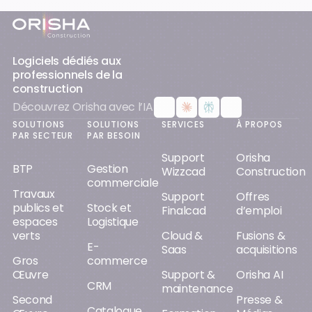
Pied-de-page
Logiciels dédiés aux
professionnels de la
construction
Découvrez Orisha avec l’IA
SOLUTIONS
SOLUTIONS
SERVICES
À PROPOS
PAR SECTEUR
PAR BESOIN
Support
Orisha
BTP
Gestion
Wizzcad
Construction
commerciale
Travaux
Support
Offres
publics et
Stock et
Finalcad
d’emploi
espaces
Logistique
verts
Cloud &
Fusions &
E-
Saas
acquisitions
Gros
commerce
Œuvre
Support &
Orisha AI
CRM
maintenance
Second
Presse &
Catalogue