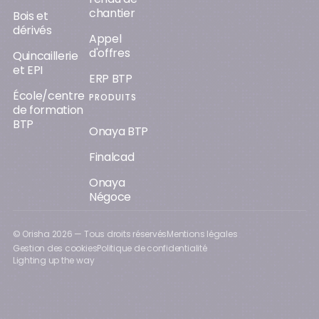
chantier
Bois et
dérivés
Appel
d'offres
Quincaillerie
et EPI
ERP BTP
École/centre
PRODUITS
de formation
BTP
Onaya BTP
Finalcad
Onaya
Négoce
© Orisha
2026
— Tous droits réservés
Mentions légales
Gestion des cookies
Politique de confidentialité
Lighting up the way