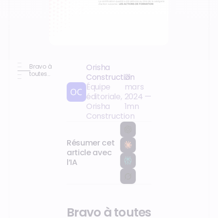
Orisha
Bravo à
toutes
Construction
21
les
Équipe
mars
équipes.
éditoriale,
2024
—
Orisha
1
mn
Construction
Résumer cet
article avec
l’IA
Bravo à toutes