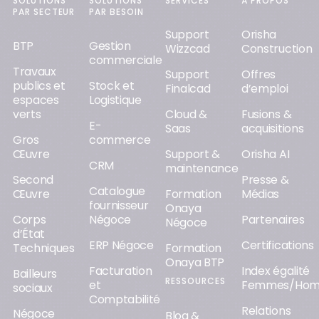
SOLUTIONS
SOLUTIONS
SERVICES
À PROPOS
PAR SECTEUR
PAR BESOIN
Support
Orisha
BTP
Gestion
Wizzcad
Construction
commerciale
Travaux
Support
Offres
publics et
Stock et
Finalcad
d’emploi
espaces
Logistique
verts
Cloud &
Fusions &
E-
Saas
acquisitions
Gros
commerce
Œuvre
Support &
Orisha AI
CRM
maintenance
Second
Presse &
Catalogue
Œuvre
Formation
Médias
fournisseur
Onaya
Corps
Négoce
Partenaires
Négoce
d’État
ERP Négoce
Certifications
Techniques
Formation
Onaya BTP
Facturation
Index égalité
Bailleurs
RESSOURCES
et
Femmes/Ho
sociaux
Comptabilité
Relations
Négoce
Blog &