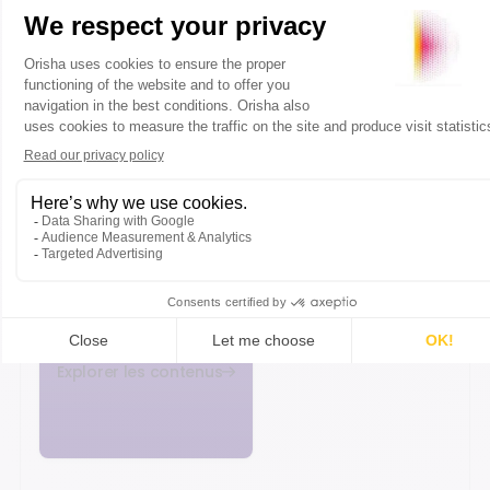
INSIGHTS COMPLÉMENTAIRES
Poursuivez votre lecture
Découvrez d’autres analyses, retours
d’expérience et innovations pour mieux
comprendre les transformations.
Explorer les contenus