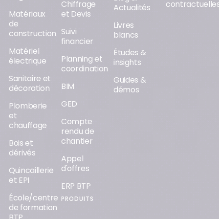
Chiffrage
contractuelle
Actualités
Matériaux
et Devis
de
Livres
Suivi
construction
blancs
financier
Matériel
Études &
Planning et
électrique
insights
coordination
Sanitaire et
Guides &
BIM
décoration
démos
GED
Plomberie
et
Compte
chauffage
rendu de
chantier
Bois et
dérivés
Appel
d'offres
Quincaillerie
et EPI
ERP BTP
École/centre
PRODUITS
de formation
BTP