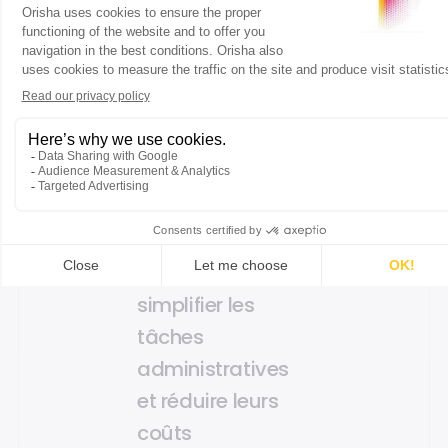
réhabilitation et
de l’inspection. En
digitalisant les
processus
métiers, Advae
permet à plus de
400 entreprises
de gagner en
productivité,
simplifier les
tâches
administratives
et réduire leurs
coûts