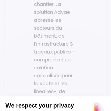
chantier. La
solution Advae
adresse les
secteurs du
bâtiment, de
l’infrastructure &
travaux publics -
comprenant une
solution
spécialisée pour
la Route et les
linéaires-, de
l’énergie &
systèmes, de la