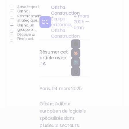
Orisha
Advaé rejoint
Orisha
Construction
4 mars
Construction
Renforcement
Équipe
stratégique
2025
—
éditoriale,
pour Orisha
Orisha, un
6
mn
Construction
groupe en
Orisha
forte
Découvrez
Construction
croissance
Finalcad
application
N°1 du suivi
Résumer cet
de chantier
article avec
l’IA
Paris, 04 mars 2025
Orisha, éditeur
européen de logiciels
spécialisés dans
plusieurs secteurs,