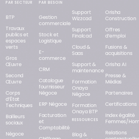
PAR SECTEUR
PAR BESOIN
Support
Orisha
BTP
Gestion
Wizzcad
Construction
commerciale
Travaux
Support
Offres
publics et
Stock et
Finalcad
d’emploi
espaces
Logistique
verts
Cloud &
Fusions &
E-
Saas
acquisitions
Gros
commerce
Œuvre
Support &
Orisha AI
CRM
maintenance
Second
Presse &
Catalogue
Œuvre
Formation
Médias
fournisseur
Onaya
Corps
Négoce
Partenaires
Négoce
d’État
ERP Négoce
Certifications
Techniques
Formation
Onaya BTP
Facturation
Index égalité
Bailleurs
RESSOURCES
et
Femmes/Ho
sociaux
Comptabilité
Relations
Négoce
Blog &
Chiffrage
contractuelle