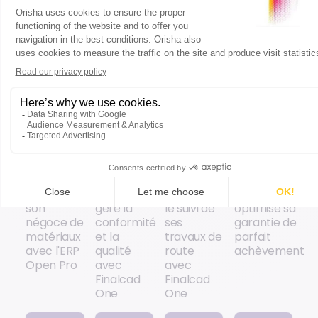
Accéder
Accéder
Accéder
Accéder
au
au
au
au
contenu
contenu
contenu
contenu
CAS
CAS
CAS
CAS
CLIENT
CLIENT
CLIENT
CLIENT
Le Holloco
EQOS
Virtón
Metropolitan
modernise
Energie
optimise
House
son
gère la
le suivi de
optimise sa
négoce de
conformité
ses
garantie de
matériaux
et la
travaux de
parfait
avec l'ERP
qualité
route
achèvement
Open Pro
avec
avec
Finalcad
Finalcad
One
One