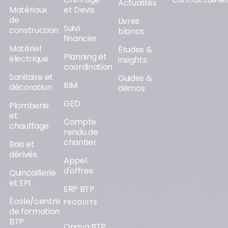
Actualités
Matériaux
et Devis
de
Livres
Suivi
construction
blancs
financier
Matériel
Études &
Planning et
électrique
insights
coordination
Sanitaire et
Guides &
BIM
décoration
démos
GED
Plomberie
et
Compte
chauffage
rendu de
chantier
Bois et
dérivés
Appel
d'offres
Quincaillerie
et EPI
ERP BTP
École/centre
PRODUITS
de formation
BTP
Onaya BTP