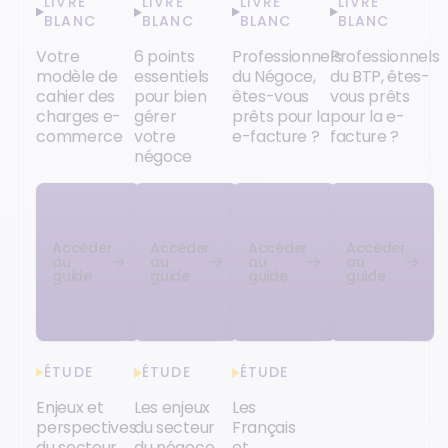
LIVRE
LIVRE
LIVRE
LIVRE
BLANC
BLANC
BLANC
BLANC
Votre
6 points
Professionnels
Professionnels
modèle de
essentiels
du Négoce,
du BTP, êtes-
cahier des
pour bien
êtes-vous
vous prêts
charges e-
gérer
prêts pour la
pour la e-
commerce
votre
e-facture ?
facture ?
négoce
Accéder
Accéder
Accéder
Accéder
au
au
au
au
guide
guide
guide
guide
ÉTUDE
ÉTUDE
ÉTUDE
Enjeux et
Les enjeux
Les
perspectives
du secteur
Français
du secteur
du négoce
et