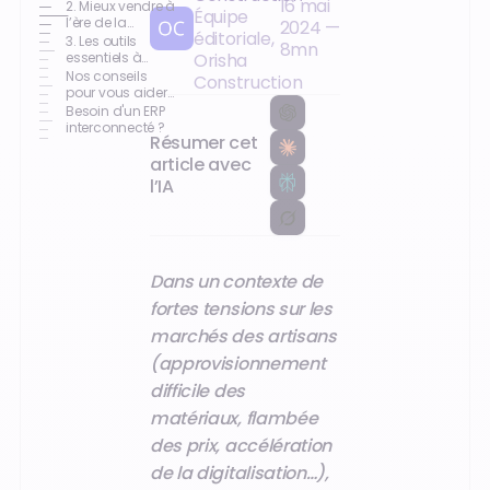
16 mai
top des priorités
2. Mieux vendre à
Équipe
d’investissement
l’ère de la
2024
—
éditoriale,
digitalisation
3. Les outils
8
mn
essentiels à
Orisha
intégrer dans vos
Nos conseils
Construction
usages
pour vous aider
à mieux vendre :
Besoin d'un ERP
interconnecté ?
Résumer cet
article avec
l’IA
Dans un contexte de
fortes tensions sur les
marchés des artisans
(approvisionnement
difficile des
matériaux, flambée
des prix, accélération
de la digitalisation…),