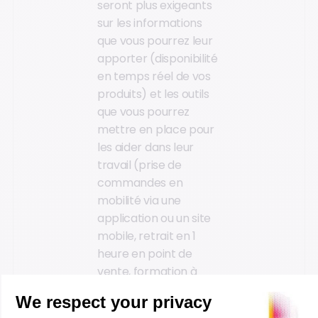
seront plus exigeants
sur les informations
que vous pourrez leur
apporter (disponibilité
en temps réel de vos
produits) et les outils
que vous pourrez
mettre en place pour
les aider dans leur
travail (prise de
commandes en
mobilité via une
application ou un site
mobile, retrait en 1
heure en point de
vente, formation à
certains produits
techniques etc.).