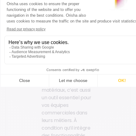
3. Les outils
essentiels à
intégrer dans
vos usages
Si l’ERP est une
nécessité absolue
pour la bonne gestion
d’un négoce de
matériaux, c’est aussi
un outil essentiel pour
vos équipes
commerciales dans
leurs métiers. À
condition qu’il intègre
des fonctionnalités