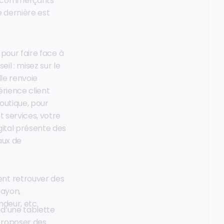
es commerçants
e dernière est
 pour faire face à
il : misez sur le
lle renvoie
érience client
boutique, pour
t services, votre
gital présente des
aux de
ent retrouver des
rayon,
ndeur, etc.
 d’une tablette
proposer des