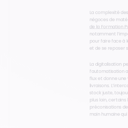
La complexité des 
négoces de matér
de la Formation P
notamment l’impact
pour faire face à l
et de se reposer s
La digitalisation 
l’automatisation a
flux et donne une 
livraisons. L’inte
stock juste, toujo
plus loin, certain
préconisations de
main humaine qui e