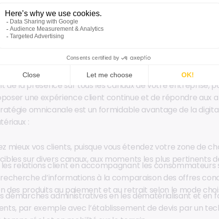
a croissance de l’économie circulaire, les consommateurs a
’importance aux produits mis sur le marché. Origine des mat
on, performance énergétique… sont autant d’informations qu
out au long du parcours client.
n de l’offre de produits et de services nécessite de miser sur
agit de la présence sur tous les canaux de votre entreprise, pa
oposer une expérience client continue et de répondre aux 
ratégie omnicanale est un formidable avantage de la digital
ériaux :
 mieux vos clients, puisque vous étendez votre zone de cha
cibles sur divers canaux, aux moments les plus pertinents de
 les relations client en accompagnant les consommateurs 
 recherche d’informations à la comparaison des offres conc
n des produits au paiement et au retrait selon le mode chois
les démarches administratives en les dématérialisant et en 
ients, par exemple avec l’établissement de devis par un te