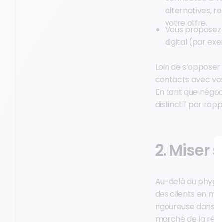
alternatives, r
votre offre.
Vous proposez 
digital (par ex
Loin de s’opposer 
contacts avec vos 
En tant que négoci
distinctif par ra
2. Miser 
Au-delà du phygita
des clients en mat
rigoureuse dans s
marché de la réno