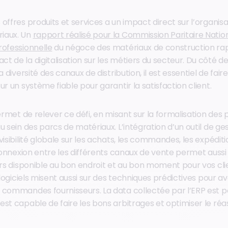
offres produits et services a un impact direct sur l’organisa
iaux. Un
rapport réalisé pour la Commission Paritaire Nation
rofessionnelle
du négoce des matériaux de construction ra
 de la digitalisation sur les métiers du secteur. Du côté de
a diversité des canaux de distribution, il est essentiel de fair
ur un système fiable pour garantir la satisfaction client.
permet de relever ce défi, en misant sur la formalisation des
u sein des parcs de matériaux. L’intégration d’un outil de ge
visibilité globale sur les achats, les commandes, les expéditi
rconnexion entre les différents canaux de vente permet aussi
urs disponible au bon endroit et au bon moment pour vos clie
s logiciels misent aussi sur des techniques prédictives pour av
 commandes fournisseurs. La data collectée par l’ERP est 
st capable de faire les bons arbitrages et optimiser le réa