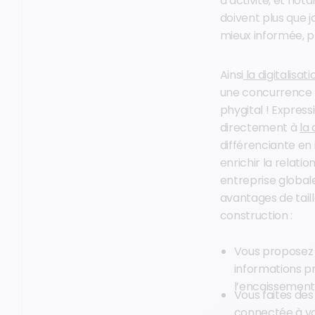
d’activité, et no
doivent plus que 
mieux informée, pl
Ainsi
la digitalisati
une concurrence to
phygital ! Express
directement à
la 
différenciante en 
enrichir la relati
entreprise global
avantages de tail
construction :
Vous proposez 
informations pr
l’encaissement 
Vous faites de
connectée à vo