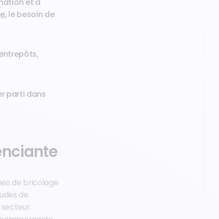
mation et à
le
, le besoin de
 entrepôts,
er parti dans
renciante
nes de bricolage
tudes de
 secteur