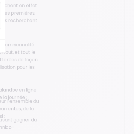
ttachent en effet
ières premières,
’ils recherchent
 l’
omnicanalité
.
rtout, et tout le
attentes de façon
isation pour les
landise en ligne
 la journée ;
sur l’ensemble du
urrentes, de la
i ;
faisant gagner du
chnico-