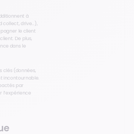
dditionnent à
collect, drive…),
pagner le client
lient. De plus,
nce dans le
s clés (données,
st incontournable.
pactés par
er l’expérience
que