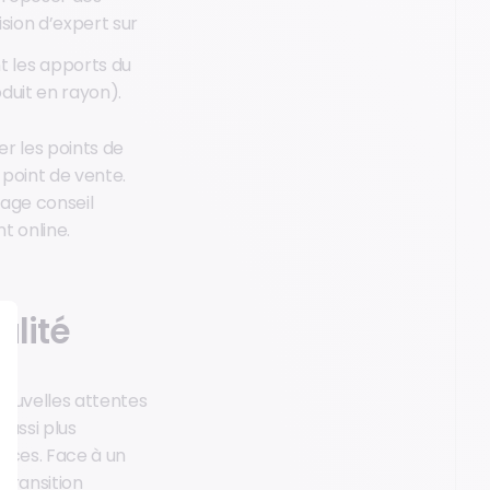
ision d’expert sur
t les apports du
oduit en rayon).
er les points de
 point de vente.
tage conseil
t online.
alité
ouvelles attentes
aussi plus
ences. Face à un
transition