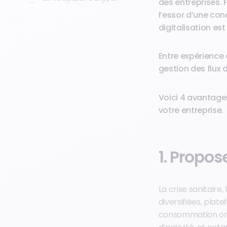
des entreprises.
Négoce (ex Open Pro)
l’essor d’une con
digitalisation e
Entre expérience 
gestion des flux
Voici 4 avantages
votre entreprise.
1. Propos
La crise sanitaire
diversifiées, pla
consommation ont 