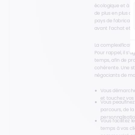
écologique et à l
de plus en plus d
pays de fabricati
avant l’achat et t
La complexificatio
Pour rappel, il s’
temps, afin de pr
cohérente. Une st
négociants de mat
Vous démarchez
et touchez vos 
Vous peaufinez
parcours, de la
personnalisatio
Vous facilitez 
temps à vos cl