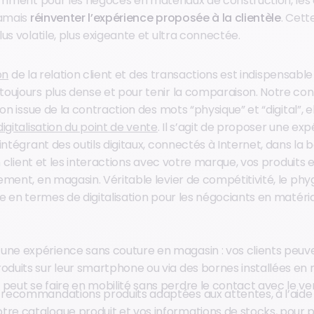
tamment pour les négoces en matériaux de construction, l
jamais
réinventer l’expérience proposée à la clientèle
. Cett
us volatile, plus exigeante et ultra connectée.
on
de la relation client et des transactions est indispensable
ujours plus dense et pour tenir la comparaison. Notre conse
ion issue de la contraction des mots “physique” et “digital”, e
digitalisation du point de vente
. Il s’agit de proposer une exp
intégrant des outils digitaux, connectés à Internet, dans la 
on client et les interactions avec votre marque, vos produits e
ement, en magasin. Véritable levier de compétitivité, le phy
le en termes de digitalisation pour les négociants en matéri
une expérience sans couture en magasin : vos clients peuv
oduits sur leur smartphone ou via des bornes installées en 
peut se faire en mobilité sans perdre le contact avec le ve
s recommandations produits adaptées aux attentes, à l’aide
tre catalogue produit et vos informations de stocks, pour 