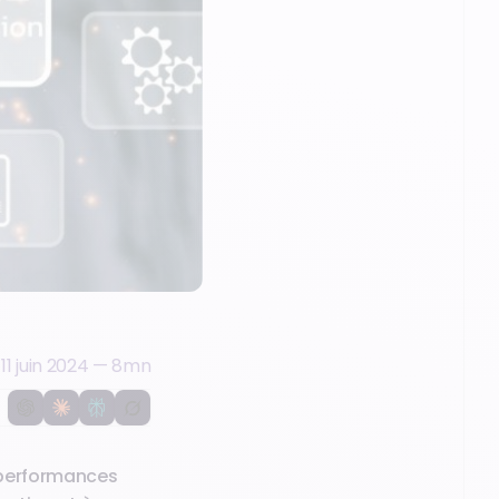
11 juin 2024
—
8
mn
 performances