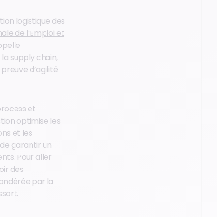
tion logistique des
ale de l’Emploi et
ppelle
 la supply chain,
e preuve d’agilité
 process et
stion optimise les
ons et les
 de garantir un
nts. Pour aller
oir des
pondérée par la
ssort.