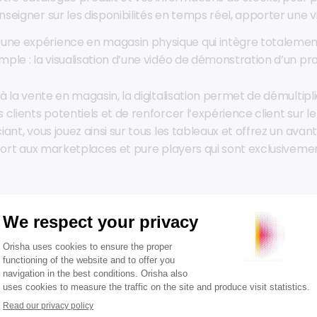
enseigner sur les disponibilités en temps réel, apporter une v
une expérience en magasin physique qui intègre totalemen
emple : la visualisation d’une vidéo de démonstration d’un pr
à la vente en magasin, la digitalisation permet de démultipli
clients potentiels et de renforcer l’expérience client sur le
ant, vous jouez ainsi sur tous les tableaux et offrez un avan
pport aux marketplaces et pure players qui sont exclusivemen
sur une offre omnicanale de qu
l, la
digitalisation du point de vente
permet d’adresser les n
ière de qualité d’offre produit et service. Mieux informée et 
a consommation, la clientèle d’aujourd’hui a de hautes exig
vation énergétique en plein boom, aux conséquences de la 