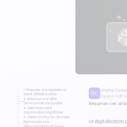
Orisha Cons
1. Proposer une expérience
client différenciante
Équipe édito
2. Miser sur une offre
Résumer cet artic
omnicanale de qualité
3. Optimiser votre
organisation logistique
4. Gérer vos flux de données
La
digitalisation
Demandez une
démonstration d'Onaya