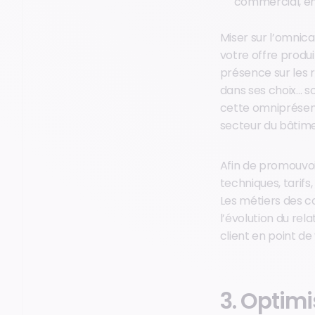
commercial, en 
Miser sur l’omnic
votre offre produ
présence sur les 
dans ses choix… so
cette omniprésenc
secteur du bâtimen
Afin de promouvoi
techniques, tarifs
Les métiers des 
l’évolution du rela
client en point de
3. Optimi