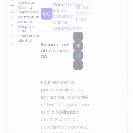
la relation
Construction
18 avril
client
Miser sur
Équipe
l’expérience
2024
—
éditoriale,
client
Maintenir un
9
mn
contact
Orisha
personnalisé
Adopter le
Construction
CRM
Fidélisez vos
clients à
Résumer cet
l'aide d'un
logiciel
article avec
performant
l’IA
Pour assurer la
pérennité de votre
entreprise, la priorité
n° 1 est à l’expérience
et à la fidélisation
client. Face à la
concurrence accrue,