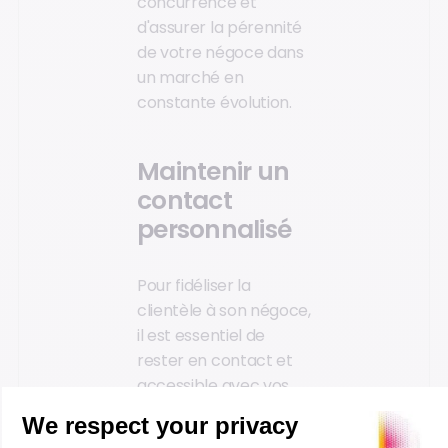
concurrence et
d'assurer la pérennité
de votre négoce dans
un marché en
constante évolution.
Maintenir un
contact
personnalisé
Pour fidéliser la
clientèle à son négoce,
il est essentiel de
rester en contact et
accessible avec vos
clients à chaque
étape de leur