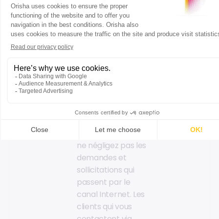
parcours d'achat.
En amont de
l’achat : faciliter
l’accès aux
informations
Répondez
rapidement
Face à
une clientèle
hyperconnectée,
ne négligez pas les
demandes et
sollicitations qui
passent par le
canal Internet. Les
clients qui vous
contactent via