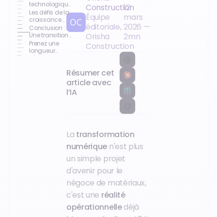
technologique
Construction
12
robuste
Les défis de la
Équipe
mars
croissance
éditoriale,
2026
—
externe
Conclusion :
Une transition
Orisha
2
mn
vers la
Prenez une
Construction
maturité
longueur
d'avance
Résumer cet
article avec
l’IA
La
transformation
numérique
n'est plus
un simple projet
d'avenir pour le
négoce de matériaux,
c'est une
réalité
opérationnelle
déjà