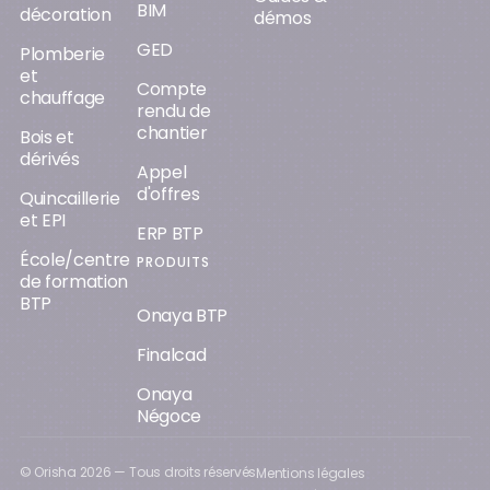
BIM
décoration
démos
GED
Plomberie
et
Compte
chauffage
rendu de
chantier
Bois et
dérivés
Appel
d'offres
Quincaillerie
et EPI
ERP BTP
École/centre
PRODUITS
de formation
BTP
Onaya BTP
Finalcad
Onaya
Négoce
© Orisha
2026
— Tous droits réservés
Mentions légales