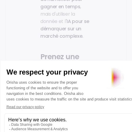
gagner en temps
,
mais d'utiliser la
donnée et l
'IA pour se
démarquer sur un
marché complexe.
Prenez une
longueur
d'avance
Téléchargez l'étude
stratégique sur le
négoce digital.