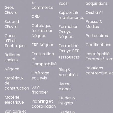
E-
Saas
acquisitions
Gros
commerce
Œuvre
Support &
Orisha AI
CRM
maintenance
Second
Presse &
Catalogue
Œuvre
Formation
Médias
fournisseur
Onaya
Corps
Négoce
Partenaires
Négoce
d’État
ERP Négoce
Certifications
Techniques
Formation
Onaya BTP
Facturation
Index égalité
Bailleurs
RESSOURCES
et
Femmes/Ho
sociaux
Comptabilité
Relations
Négoce
Blog &
Chiffrage
contractuelle
Actualités
Matériaux
et Devis
de
Livres
Suivi
construction
blancs
financier
Matériel
Études &
Planning et
électrique
insights
coordination
Sanitaire et
Guides &