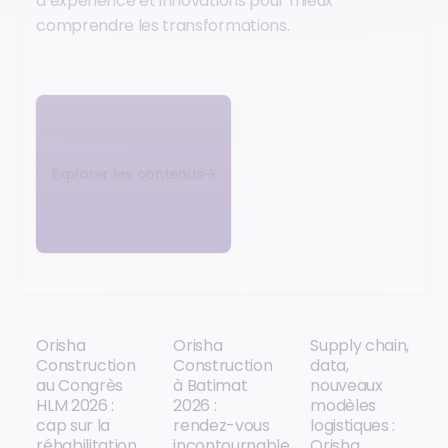
d’expérience et innovations pour mieux
comprendre les transformations.
Explorer les contenus
Orisha
Orisha
Supply chain,
Construction
Construction
data,
au Congrès
à Batimat
nouveaux
HLM 2026 :
2026 :
modèles
cap sur la
rendez-vous
logistiques :
réhabilitation
incontournable
Orisha