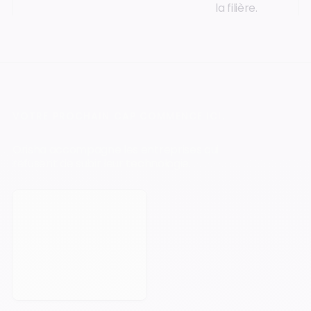
la filière.
VOTRE PROCHAIN CAP COMMENCE ICI.
Orisha accompagne les entreprises qui
refusent de subir leur technologie.
Prendre rendez-vous