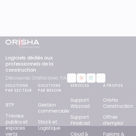
Pied-de-page
Logiciels dédiés aux
professionnels de la
construction
Découvrez Orisha avec l’IA
SOLUTIONS
SOLUTIONS
SERVICES
À PROPOS
PAR SECTEUR
PAR BESOIN
Support
Orisha
BTP
Gestion
Wizzcad
Construction
commerciale
Travaux
Support
Offres
publics et
Stock et
Finalcad
d’emploi
espaces
Logistique
verts
Cloud &
Fusions &