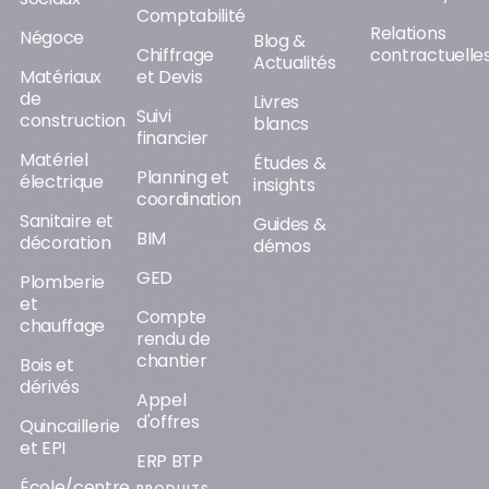
Comptabilité
Relations
Négoce
Blog &
Chiffrage
contractuelle
Actualités
Matériaux
et Devis
de
Livres
Suivi
construction
blancs
financier
Matériel
Études &
Planning et
électrique
insights
coordination
Sanitaire et
Guides &
BIM
décoration
démos
GED
Plomberie
et
Compte
chauffage
rendu de
chantier
Bois et
dérivés
Appel
d'offres
Quincaillerie
et EPI
ERP BTP
École/centre