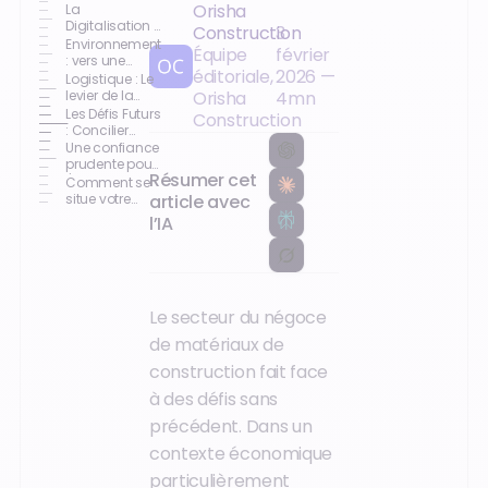
Orisha
La
Digitalisation :
Construction
3
Un socle déjà
Environnement
Équipe
février
bien ancré
: vers une
éditoriale,
2026
—
rationalisation
Logistique : Le
des
levier de la
Orisha
4
mn
engagements.
performance
Les Défis Futurs
Construction
globale
: Concilier
rentabilité et
Une confiance
technologie
prudente pour
Résumer cet
l'avenir
Comment se
article avec
situe votre
entreprise ?
l’IA
Le secteur du négoce
de matériaux de
construction fait face
à des défis sans
précédent. Dans un
contexte économique
particulièrement