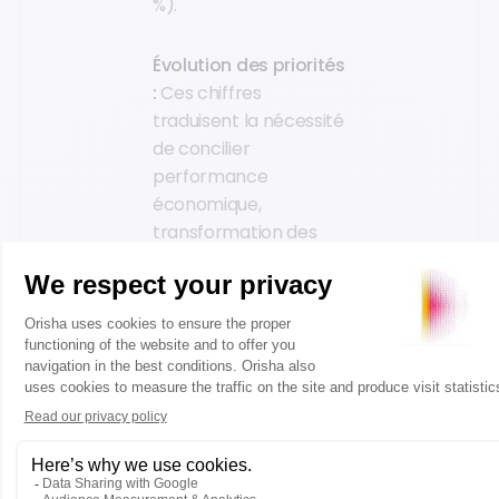
%).
Évolution des priorités
:
Ces chiffres
traduisent la nécessité
de concilier
performance
économique,
transformation des
pratiques et exigences
réglementaires.
Accélération
technologique :
On
note une progression
fulgurante de l'intérêt
pour les nouvelles
technologies (+15 % vs