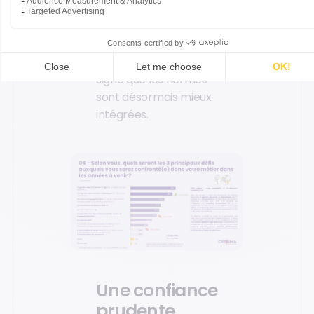
2024), contrastant
avec un recul sur la
perception du défi
réglementaire (-15 %),
signe que les normes
sont désormais mieux
intégrées.
Une confiance
prudente