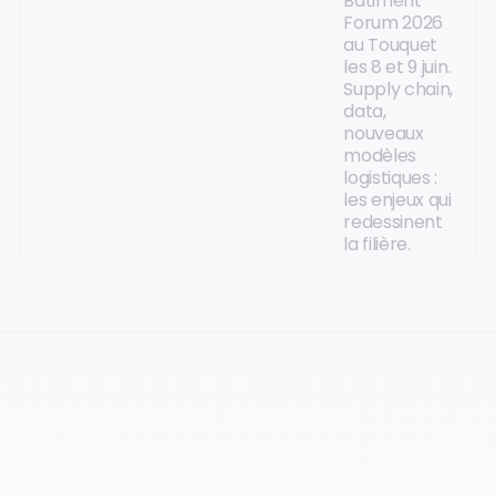
Bâtiment
Forum 2026
au Touquet
les 8 et 9 juin.
Supply chain,
data,
nouveaux
modèles
logistiques :
les enjeux qui
redessinent
la filière.
VOTRE PROCHAIN CAP COMMENCE ICI.
Orisha accompagne les entreprises qui
refusent de subir leur technologie.