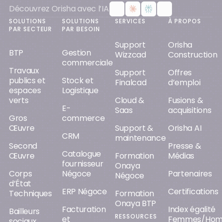
Découvrez Orisha avec l’IA
SOLUTIONS
SOLUTIONS
SERVICES
À PROPOS
PAR SECTEUR
PAR BESOIN
Support
Orisha
BTP
Gestion
Wizzcad
Construction
commerciale
Travaux
Support
Offres
publics et
Stock et
Finalcad
d’emploi
espaces
Logistique
verts
Cloud &
Fusions &
E-
Saas
acquisitions
Gros
commerce
Œuvre
Support &
Orisha AI
CRM
maintenance
Second
Presse &
Catalogue
Œuvre
Formation
Médias
fournisseur
Onaya
Corps
Négoce
Partenaires
Négoce
d’État
ERP Négoce
Certifications
Techniques
Formation
Onaya BTP
Facturation
Index égalité
Bailleurs
RESSOURCES
et
Femmes/Ho
sociaux