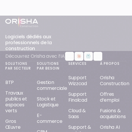
Pied-de-page
Logiciels dédiés aux
professionnels de la
construction
Découvrez Orisha avec l’IA
SOLUTIONS
SOLUTIONS
SERVICES
À PROPOS
PAR SECTEUR
PAR BESOIN
Support
Orisha
BTP
Gestion
Wizzcad
Construction
commerciale
Travaux
Support
Offres
publics et
Stock et
Finalcad
d’emploi
espaces
Logistique
verts
Cloud &
Fusions &
E-
Saas
acquisitions
Gros
commerce
Œuvre
Support &
Orisha AI
CRM