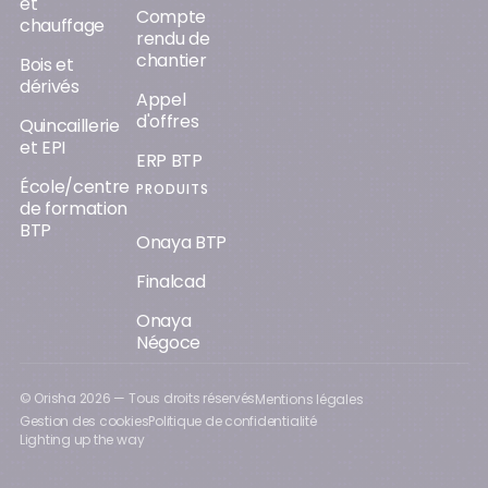
et
Compte
chauffage
rendu de
chantier
Bois et
dérivés
Appel
d'offres
Quincaillerie
et EPI
ERP BTP
École/centre
PRODUITS
de formation
BTP
Onaya BTP
Finalcad
Onaya
Négoce
© Orisha
2026
— Tous droits réservés
Mentions légales
Gestion des cookies
Politique de confidentialité
Lighting up the way