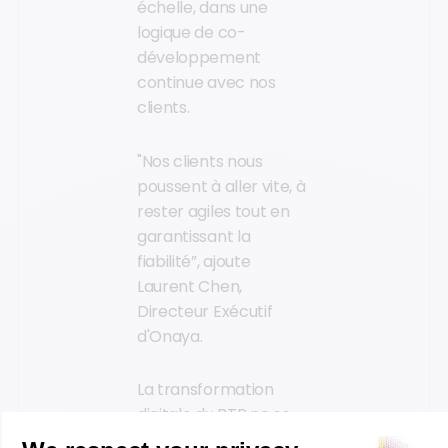
échelle, dans une
logique de co-
développement
continue avec nos
clients.
"Nos clients nous
poussent à aller vite, à
rester agiles tout en
garantissant la
fiabilité”, ajoute
Laurent Chen,
Directeur Exécutif
d'Onaya.
La transformation
digitale du BTP ne se
fera pas à coups