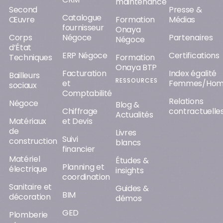
maintenance
Second
Presse &
Catalogue
Œuvre
Formation
Médias
fournisseur
Onaya
Corps
Négoce
Partenaires
Négoce
d’État
ERP Négoce
Certifications
Techniques
Formation
Onaya BTP
Facturation
Index égalité
Bailleurs
RESSOURCES
et
Femmes/Ho
sociaux
Comptabilité
Relations
Négoce
Blog &
Chiffrage
contractuelle
Actualités
Matériaux
et Devis
de
Livres
Suivi
construction
blancs
financier
Matériel
Études &
Planning et
électrique
insights
coordination
Sanitaire et
Guides &
BIM
décoration
démos
GED
Plomberie