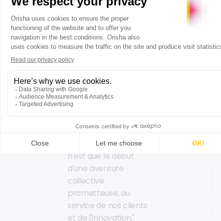
d'outils isolés, mais
grâce à des
plateformes ouvertes,
évolutives et pensées
pour les usages
concrets des équipes
projets et terrain.
C'est cette conviction
qui guide notre feuille
de route. L'arrivée
d'Advae au sein
d'Orisha Construction
n'est que le début
d'une aventure
collective
prometteuse, au
service de nos clients
et de l'innovation,"