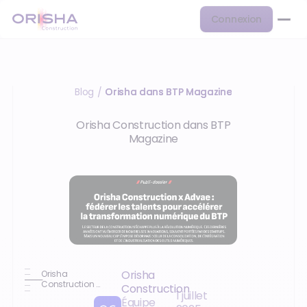
Connexion
Blog
Orisha dans BTP Magazine
/
Orisha Construction dans BTP
Magazine
Orisha
Orisha
Construction x
Construction
1 juillet
Advae : fédérer
Équipe
les talents pour