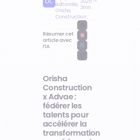
2025
—
éditoriale,
accélérer la
3
mn
transformation
Orisha
numérique du
Construction
BTP
Résumer cet
article avec
l’IA
Orisha
Construction
x Advae :
fédérer les
talents pour
accélérer la
transformation