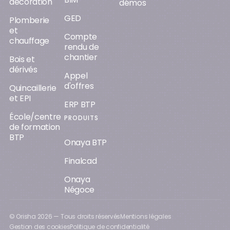
décoration
démos
GED
Plomberie
et
Compte
chauffage
rendu de
chantier
Bois et
dérivés
Appel
d'offres
Quincaillerie
et EPI
ERP BTP
École/centre
PRODUITS
de formation
BTP
Onaya BTP
Finalcad
Onaya
Négoce
© Orisha
2026
— Tous droits réservés
Mentions légales
Gestion des cookies
Politique de confidentialité