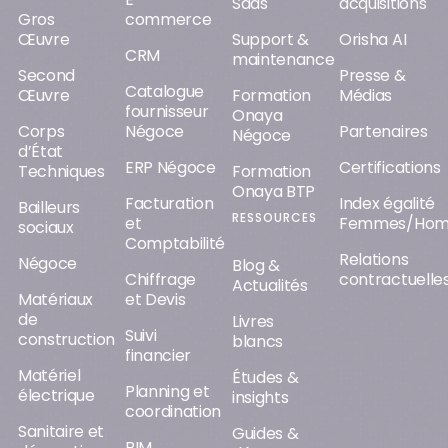
Saas
acquisitions
Gros
commerce
Œuvre
Support &
Orisha AI
CRM
maintenance
Second
Presse &
Catalogue
Œuvre
Formation
Médias
fournisseur
Onaya
Corps
Négoce
Partenaires
Négoce
d’État
ERP Négoce
Certifications
Techniques
Formation
Onaya BTP
Facturation
Index égalité
Bailleurs
RESSOURCES
et
Femmes/Ho
sociaux
Comptabilité
Relations
Négoce
Blog &
Chiffrage
contractuelle
Actualités
Matériaux
et Devis
de
Livres
Suivi
construction
blancs
financier
Matériel
Études &
Planning et
électrique
insights
coordination
Sanitaire et
Guides &
BIM