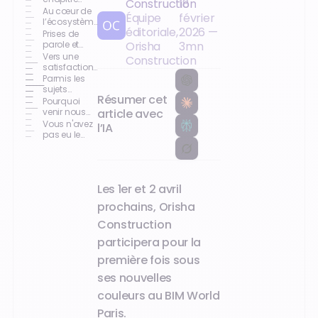
Construction
18
pour Orisha
Au cœur de
Équipe
février
Construction
l’écosystème
éditoriale,
2026
—
: Marraine de
Prises de
l’innovation
parole et
Orisha
3
mn
expertise
Vers une
Construction
satisfaction
client
Parmis les
hybride
sujets
Résumer cet
phares qui
Pourquoi
seront
article avec
venir nous
abordés :
rencontrer ?
Vous n'avez
l’IA
"Rénover
pas eu le
mieux,
temps de
rénover
nous rendre
responsable"
visite sur le
stand ?
Les 1er et 2 avril
prochains, Orisha
Construction
participera pour la
première fois sous
ses nouvelles
couleurs au BIM World
Paris.