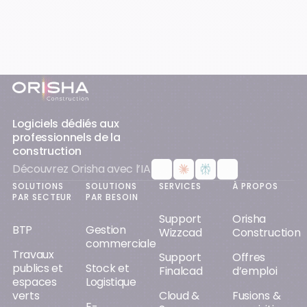
Pied-de-page
Logiciels dédiés aux
professionnels de la
construction
Découvrez Orisha avec l’IA
SOLUTIONS
SOLUTIONS
SERVICES
À PROPOS
PAR SECTEUR
PAR BESOIN
Support
Orisha
BTP
Gestion
Wizzcad
Construction
commerciale
Travaux
Support
Offres
publics et
Stock et
Finalcad
d’emploi
espaces
Logistique
verts
Cloud &
Fusions &
E-