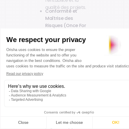
rentabilité et la
qualité des projets.
Conformité et
Maîtrise des
Risques (Once For
All)
: L'importance
du contrôle des
prestataires et de
la conformité aux
rapports CSRD pour
une chaîne de sous-
traitance
responsable.
Talents et Savoir-
faire (CCCA-BTP)
:
Anticiper et
développer les
nouvelles
compétences