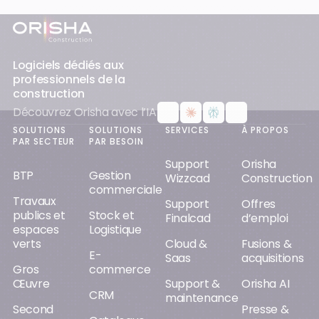
Pied-de-page
Logiciels dédiés aux
professionnels de la
construction
Découvrez Orisha avec l’IA
SOLUTIONS
SOLUTIONS
SERVICES
À PROPOS
PAR SECTEUR
PAR BESOIN
Support
Orisha
BTP
Gestion
Wizzcad
Construction
commerciale
Travaux
Support
Offres
publics et
Stock et
Finalcad
d’emploi
espaces
Logistique
verts
Cloud &
Fusions &
E-
Saas
acquisitions
Gros
commerce
Œuvre
Support &
Orisha AI
CRM
maintenance
Second
Presse &