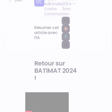
pour
éditoriale,
2024
—
Batimat
2024 : Un
Orisha
3
mn
succès
Construction
retentissant
pour Orisha
Construction
!
Résumer cet
article avec
l’IA
Retour sur
BATIMAT 2024
!