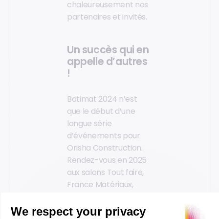
chaleureusement nos
partenaires et invités.
Un succès qui en
appelle d’autres
!
Batimat 2024 n’est
que le début d’une
longue série
d’événements pour
Orisha Construction.
Rendez-vous en 2025
aux salons Tout faire,
France Matériaux,
Synermat, Artibat ...
Forts de ce succès,