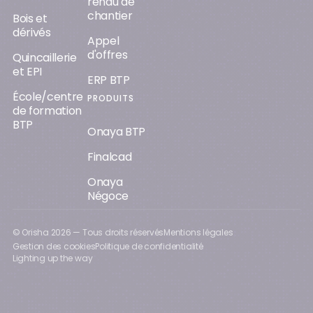
rendu de
chantier
Bois et
dérivés
Appel
d'offres
Quincaillerie
et EPI
ERP BTP
École/centre
PRODUITS
de formation
BTP
Onaya BTP
Finalcad
Onaya
Négoce
© Orisha
2026
— Tous droits réservés
Mentions légales
Gestion des cookies
Politique de confidentialité
Lighting up the way