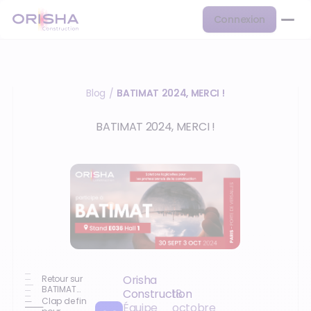
Connexion
Blog
BATIMAT 2024, MERCI !
/
BATIMAT 2024, MERCI !
Orisha
Retour sur
BATIMAT
Construction
18
2024 !
Clap de fin
Équipe
octobre