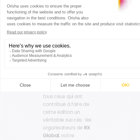
nous sommes déjà
tournés vers les
prochaines
opportunités pour
continuer à
promouvoir nos
solutions et à
accompagner nos
clients dans leurs
projets.
Un immense merci à
tous ceux qui ont
contribué à faire de
cette édition un
véritable succès : les
organisateurs de
RX
Global
, notre