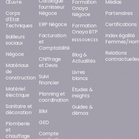
Catalogue
Œuvre
Formation
Médias
fournisseur
Onaya
Corps
Négoce
Partenaires
Négoce
d’État
ERP Négoce
Certifications
Techniques
Formation
Onaya BTP
Facturation
Index égalité
Bailleurs
RESSOURCES
et
Femmes/Ho
sociaux
Comptabilité
Relations
Négoce
Blog &
Chiffrage
contractuelle
Actualités
Matériaux
et Devis
de
Livres
Suivi
construction
blancs
financier
Matériel
Études &
Planning et
électrique
insights
coordination
Sanitaire et
Guides &
BIM
décoration
démos
GED
Plomberie
et
Compte
chauffage