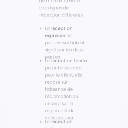
de travaux. Il existe
trois types de
réception différents :
La
réception
expresse
: le
procès-verbal est
signé par les deux
parties
La
réception tacite
:
peu intéressante
pour le client, elle
repose sur
l’absence de
réclamation ou
encore sur le
règlement du
constructeur
La
réception