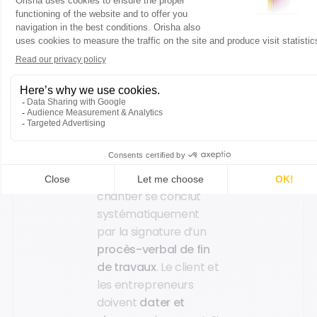
OPR bâtiment
. Passé
ce délai, les réserves
ne seront pas prises
en compte.
Le procès-
verbal
Chaque réception de
chantier se conclut
systématiquement
par la signature d’un
procès-verbal de fin
de travaux
. Le client et
les entrepreneurs
doivent
dater et