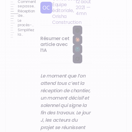
12 août
de
Comment
Équipe
chantier,
se passe
2021
—
éditoriale,
qu’est-ce
la
Réception
4
mn
que c’est
réception
de
Orisha
?
de
chantier,
Le
Construction
chantier ?
ce qu’il
procès-
faut
verbal
Simplifiez
savoir
la
Résumer cet
rédaction
de vos PV
article avec
de
l’IA
réception.
Le moment que l’on
attend tous c’est la
réception de chantier,
un moment décisif et
solennel qui signe la
fin des travaux. Le jour
J, les acteurs du
projet se réunissent