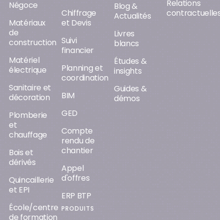
Relations
Négoce
Blog &
Chiffrage
contractuelle
Actualités
Matériaux
et Devis
de
Livres
Suivi
construction
blancs
financier
Matériel
Études &
Planning et
électrique
insights
coordination
Sanitaire et
Guides &
BIM
décoration
démos
GED
Plomberie
et
Compte
chauffage
rendu de
chantier
Bois et
dérivés
Appel
d'offres
Quincaillerie
et EPI
ERP BTP
École/centre
PRODUITS
de formation