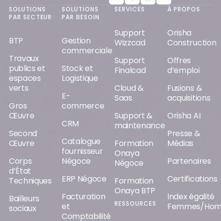
SOLUTIONS
SOLUTIONS
SERVICES
À PROPOS
PAR SECTEUR
PAR BESOIN
Support
Orisha
BTP
Gestion
Wizzcad
Construction
commerciale
Travaux
Support
Offres
publics et
Stock et
Finalcad
d’emploi
espaces
Logistique
verts
Cloud &
Fusions &
E-
Saas
acquisitions
Gros
commerce
Œuvre
Support &
Orisha AI
CRM
maintenance
Second
Presse &
Catalogue
Œuvre
Formation
Médias
fournisseur
Onaya
Corps
Négoce
Partenaires
Négoce
d’État
ERP Négoce
Certifications
Techniques
Formation
Onaya BTP
Facturation
Index égalité
Bailleurs
RESSOURCES
et
Femmes/Ho
sociaux
Comptabilité