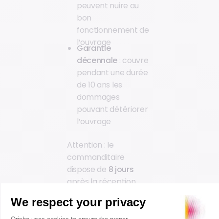
peuvent nuire au
bon
fonctionnement de
l’ouvrage
Garantie
décennale
: couvre
pendant une durée
de 10 ans les
dommages
pouvant détériorer
l’ouvrage
Attention : le
commanditaire
dispose de
8 jours
après la réception
pour émettre d’autres
réserves
pas
constatées lors des