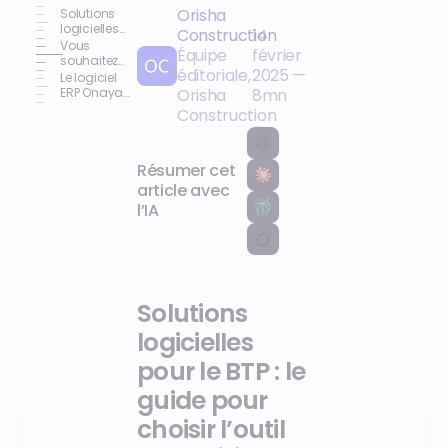
Orisha
Solutions
logicielles
Construction
14
pour le BTP :
Vous
Équipe
février
le guide
souhaitez
éditoriale,
2025
—
pour choisir
améliorer
Le logiciel
l’outil
rapidement
ERP Onaya
Orisha
8
mn
adapté à
la
BTP intègre
Construction
vos
rentabilité
tous ces
besoins
de vos
outils
chantiers ?
Résumer cet
article avec
l’IA
Solutions
logicielles
pour le BTP : le
guide pour
choisir l’outil