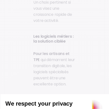
Un choix pertinent si
vous visez une
croissance rapide de
votre activité.
Les logiciels métiers :
la solution ciblée
Pour les artisans et
TPE
qui démarrent leur
transition digitale, les
logiciels spécialisés
peuvent être une
excellente option.
Vous choisissez les
fonctionnalités qui