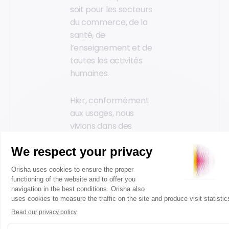
soit pour les secteurs
du commerce, de la
santé, de
l’enseignement et de
toutes les activités
humaines.
Hier, conformément
aux usages, nous
vivions dans des
bâtiments qui étaient
monolithiques pour
des activités fixes mais
aujourd’hui, nous allons
avoir besoin de
bâtiments ouverts,
flexibles
et
hybrides
pour des activités qui