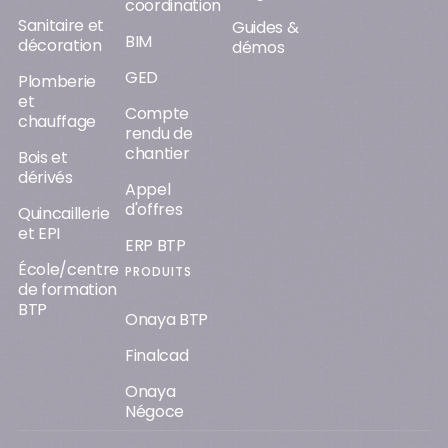
coordination
Sanitaire et
Guides &
BIM
décoration
démos
GED
Plomberie
et
Compte
chauffage
rendu de
chantier
Bois et
dérivés
Appel
d'offres
Quincaillerie
et EPI
ERP BTP
École/centre
PRODUITS
de formation
BTP
Onaya BTP
Finalcad
Onaya
Négoce