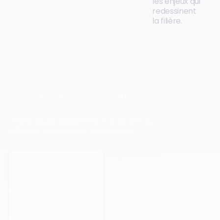
les enjeux qui
redessinent
la filière.
VOTRE PROCHAIN CAP COMMENCE ICI.
Orisha accompagne les entreprises qui
refusent de subir leur technologie.
Prendre rendez-vous