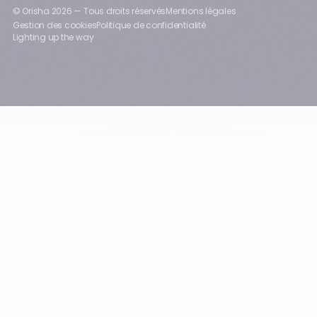
© Orisha
2026
— Tous droits réservés
Mentions légales
Gestion des cookies
Politique de confidentialité
Lighting up the way