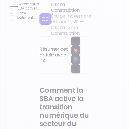
Orisha
Comment la
SBA active la
Construction
9
transition
Votre
Équipe
novembre
numérique
bâtiment
éditoriale,
2020
—
du secteur
est-il prêt
du bâtiment
pour l'avenir
Orisha
3
mn
?
hybride ?
Construction
Concrétisez
votre
transition
numérique
Résumer cet
avec Orisha
article avec
Construction.
l’IA
Comment la
SBA active la
transition
numérique du
secteur du