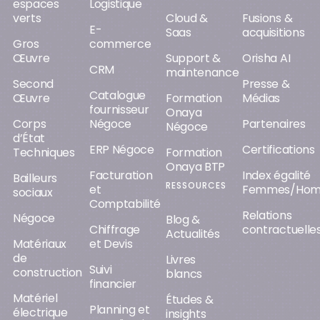
espaces
Logistique
verts
Cloud &
Fusions &
E-
Saas
acquisitions
Gros
commerce
Œuvre
Support &
Orisha AI
CRM
maintenance
Second
Presse &
Catalogue
Œuvre
Formation
Médias
fournisseur
Onaya
Corps
Négoce
Partenaires
Négoce
d’État
ERP Négoce
Certifications
Techniques
Formation
Onaya BTP
Facturation
Index égalité
Bailleurs
RESSOURCES
et
Femmes/Ho
sociaux
Comptabilité
Relations
Négoce
Blog &
Chiffrage
contractuelle
Actualités
Matériaux
et Devis
de
Livres
Suivi
construction
blancs
financier
Matériel
Études &
Planning et
électrique
insights