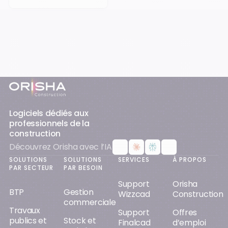
Pied-de-page
Logiciels dédiés aux
professionnels de la
construction
Découvrez Orisha avec l’IA
SOLUTIONS
SOLUTIONS
SERVICES
À PROPOS
PAR SECTEUR
PAR BESOIN
Support
Orisha
BTP
Gestion
Wizzcad
Construction
commerciale
Travaux
Support
Offres
publics et
Stock et
Finalcad
d’emploi