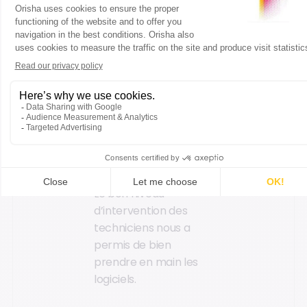
Assistance a pris le
relais. Nous les
sollicitions
régulièrement au
début pour des
questions de mise en
page, de traitement
de fichiers, ou par
exemple lorsque nous
avions oublié où se
situe une fonction.
Le bon niveau
d’intervention des
techniciens nous a
permis de bien
prendre en main les
logiciels.