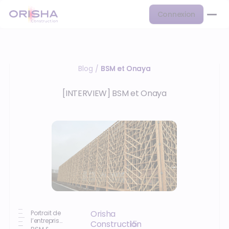
Connexion
Blog
BSM et Onaya
/
[INTERVIEW] BSM et Onaya
Orisha
Portrait de
l’entreprise
Construction
15
BSM