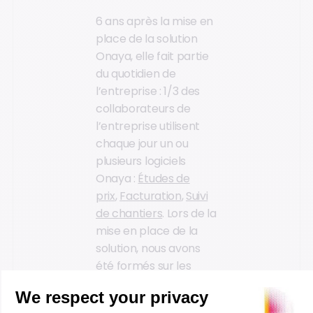
6 ans après la mise en
place de la solution
Onaya, elle fait partie
du quotidien de
l’entreprise : 1/3 des
collaborateurs de
l’entreprise utilisent
chaque jour un ou
plusieurs logiciels
Onaya :
Études de
prix
,
Facturation
,
Suivi
de chantiers
. Lors de la
mise en place de la
solution, nous avons
été formés sur les
différents modules.
Depuis, le service