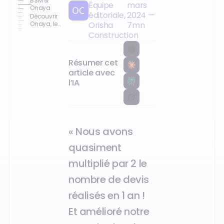
BSM &
Équipe
mars
Onaya
éditoriale,
2024
—
Découvrir
Onaya, le
Orisha
7
mn
logiciel
Construction
des pros
du BTP
Résumer cet
article avec
l’IA
« Nous avons
quasiment
multiplié par 2 le
nombre de devis
réalisés en 1 an !
Et amélioré notre