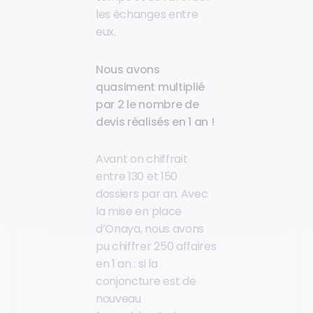
les échanges entre
eux.
Nous avons
quasiment multiplié
par 2 le nombre de
devis réalisés en 1 an !
Avant on chiffrait
entre 130 et 150
dossiers par an. Avec
la mise en place
d’Onaya, nous avons
pu chiffrer 250 affaires
en 1 an : si la
conjoncture est de
nouveau