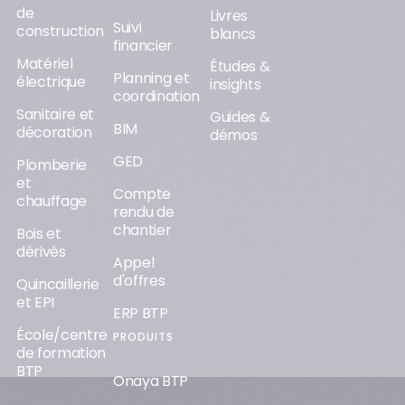
de
Livres
Suivi
construction
blancs
financier
Matériel
Études &
Planning et
électrique
insights
coordination
Sanitaire et
Guides &
BIM
décoration
démos
GED
Plomberie
et
Compte
chauffage
rendu de
chantier
Bois et
dérivés
Appel
d'offres
Quincaillerie
et EPI
ERP BTP
École/centre
PRODUITS
de formation
BTP
Onaya BTP