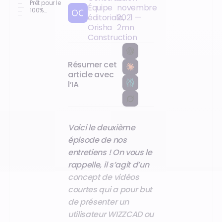
du sujet
Prêt pour le
Équipe
novembre
100%
éditoriale,
2021
—
digital ?
Discutons
Orisha
2
mn
de votre
Construction
transition
numérique.
Résumer cet
article avec
l’IA
Voici le deuxième
épisode de nos
entretiens ! On vous le
rappelle, il s’agit d’un
concept de vidéos
courtes qui a pour but
de présenter un
utilisateur WIZZCAD ou