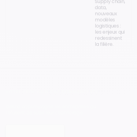
Supply chain,
data,
nouveaux
modèles
logistiques :
les enjeux qui
redessinent
la filière.
VOTRE PROCHAIN CAP COMMENCE ICI.
Orisha accompagne les entreprises qui
refusent de subir leur technologie.