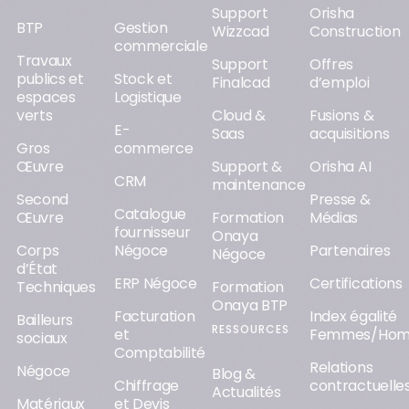
Support
Orisha
BTP
Gestion
Wizzcad
Construction
commerciale
Travaux
Support
Offres
publics et
Stock et
Finalcad
d’emploi
espaces
Logistique
verts
Cloud &
Fusions &
E-
Saas
acquisitions
Gros
commerce
Œuvre
Support &
Orisha AI
CRM
maintenance
Second
Presse &
Catalogue
Œuvre
Formation
Médias
fournisseur
Onaya
Corps
Négoce
Partenaires
Négoce
d’État
ERP Négoce
Certifications
Techniques
Formation
Onaya BTP
Facturation
Index égalité
Bailleurs
RESSOURCES
et
Femmes/Ho
sociaux
Comptabilité
Relations
Négoce
Blog &
Chiffrage
contractuelle
Actualités
Matériaux
et Devis