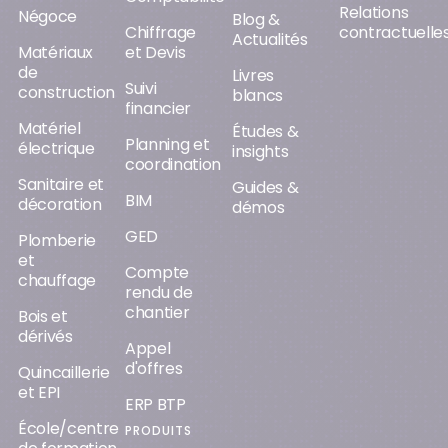
Relations
Négoce
Blog &
Chiffrage
contractuelle
Actualités
Matériaux
et Devis
de
Livres
Suivi
construction
blancs
financier
Matériel
Études &
Planning et
électrique
insights
coordination
Sanitaire et
Guides &
BIM
décoration
démos
GED
Plomberie
et
Compte
chauffage
rendu de
chantier
Bois et
dérivés
Appel
d'offres
Quincaillerie
et EPI
ERP BTP
École/centre
PRODUITS