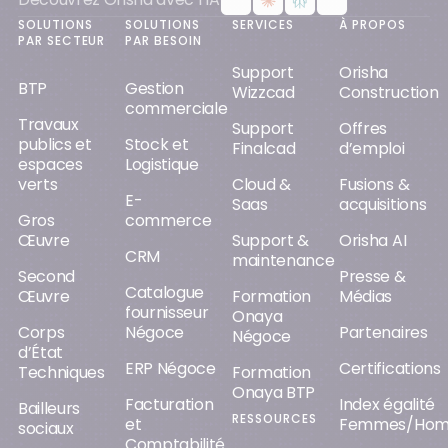
SOLUTIONS
SOLUTIONS
SERVICES
À PROPOS
PAR SECTEUR
PAR BESOIN
Support
Orisha
BTP
Gestion
Wizzcad
Construction
commerciale
Travaux
Support
Offres
publics et
Stock et
Finalcad
d’emploi
espaces
Logistique
verts
Cloud &
Fusions &
E-
Saas
acquisitions
Gros
commerce
Œuvre
Support &
Orisha AI
CRM
maintenance
Second
Presse &
Catalogue
Œuvre
Formation
Médias
fournisseur
Onaya
Corps
Négoce
Partenaires
Négoce
d’État
ERP Négoce
Certifications
Techniques
Formation
Onaya BTP
Facturation
Index égalité
Bailleurs
RESSOURCES
et
Femmes/Ho
sociaux
Comptabilité