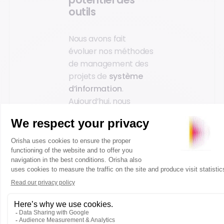
potentiel des
outils
Nous avons fait
évoluer nos méthodes
de management des
projets de
système
d’information
.
Aujourd’hui, nous
acceptons de
déployer un outil
digital même si l’outil
présente certaines
imperfections du point
de vue de l’utilisateur.
Nous allons le mettre
en place avec ce que
l’on aime appeler :
une