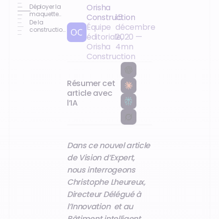
Orisha
Déployer la
maquette
Construction
15
numérique
De la
Équipe
décembre
sur
construction
éditoriale,
2020
—
l'ensemble
à la GEM :
des projets
Accélérez la
Orisha
4
mn
digitalisation
Construction
de votre parc
immobilier
Résumer cet
article avec
l’IA
Dans ce nouvel article
de Vision d’Expert,
nous interrogeons
Christophe Lheureux,
Directeur Délégué à
l’Innovation et au
Bâtiment intelligent