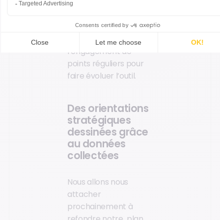
clause de revoyure
.
Nous le déployons et le
mettons à disposition
des utilisateurs avec
l’engagement de
points réguliers pour
faire évoluer l’outil.
Des orientations
stratégiques
dessinées grâce
au données
collectées
Nous allons nous
attacher
prochainement à
refondre notre plan