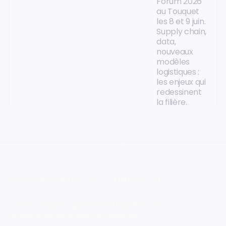
Forum 2026
au Touquet
les 8 et 9 juin.
Supply chain,
data,
nouveaux
modèles
logistiques :
les enjeux qui
redessinent
la filière.
VOTRE PROCHAIN CAP COMMENCE ICI.
Orisha accompagne les entreprises qui
refusent de subir leur technologie.