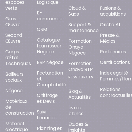
espaces
Logistique
verts
Cloud &
Fusions &
E-
Saas
acquisitions
Gros
commerce
Œuvre
Support &
Orisha AI
CRM
maintenance
Second
Presse &
Catalogue
Œuvre
Formation
Médias
fournisseur
Onaya
Corps
Négoce
Partenaires
Négoce
d’État
ERP Négoce
Certifications
Techniques
Formation
Onaya BTP
Facturation
Index égalité
Bailleurs
RESSOURCES
et
Femmes/Ho
sociaux
Comptabilité
Relations
Négoce
Blog &
Chiffrage
contractuelle
Actualités
Matériaux
et Devis
de
Livres
Suivi
construction
blancs
financier
Matériel
Études &
Planning et
électrique
insights