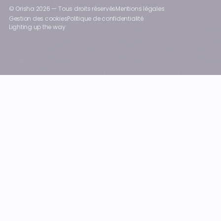
© Orisha
2026
— Tous droits réservés
Mentions légales
Gestion des cookies
Politique de confidentialité
Lighting up the way