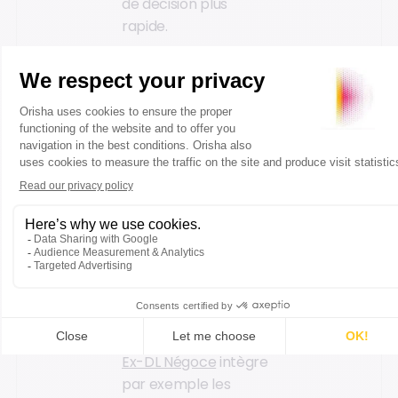
de décision plus
rapide.
De plus, la digitalisation
de la relation client
d’un négoce en
matériels électriques,
via un CRM intégré à
un ERP, ouvre de
nouvelles
opportunités
d’interconnexion avec
des données externes
d’aides à la vente. Le
CRM développé par
Orisha Construction
Ex-DL Négoce
intègre
par exemple les