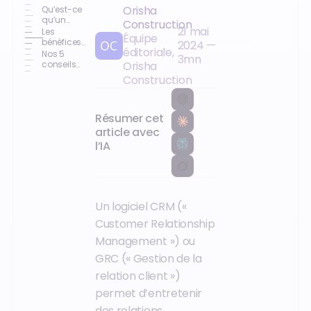
Orisha
Qu’est-ce
qu’un
Construction
21 mai
CRM ?
Les
Équipe
bénéfices
2024
—
éditoriale,
d’un CRM
Nos 5
3
mn
pour les
conseils
Orisha
négoces
pour
Construction
en
mieux
matériels
vendre du
électriques
matériel
électrique
Résumer cet
article avec
l’IA
Un logiciel CRM («
Customer Relationship
Management ») ou
GRC (« Gestion de la
relation client »)
permet d’entretenir
des relations