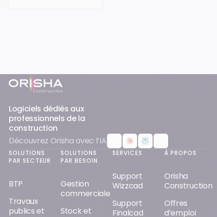
Pied-de-page
Logiciels dédiés aux
professionnels de la
construction
Découvrez Orisha avec l’IA
SOLUTIONS
SOLUTIONS
SERVICES
À PROPOS
PAR SECTEUR
PAR BESOIN
Support
Orisha
BTP
Gestion
Wizzcad
Construction
commerciale
Travaux
Support
Offres
publics et
Stock et
Finalcad
d’emploi