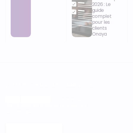
2026 : Le
guide
complet
pour les
clients
Onaya
VOTRE PROCHAIN CAP COMMENCE ICI.
Orisha
Construction
accompagne les
entreprises qui refusent de subir leur
technologie.