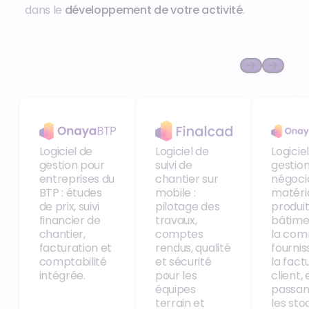
dans le
développement de votre activité
.
Onaya BTP
Finalcad
Onaya
Logiciel de
Logiciel de
Logicie
gestion pour
suivi de
gestio
entreprises du
chantier sur
négoci
BTP : études
mobile :
matéri
de prix, suivi
pilotage des
produit
financier de
travaux,
bâtimen
chantier,
comptes
la co
facturation et
rendus, qualité
fournis
comptabilité
et sécurité
la fact
intégrée.
pour les
client, 
équipes
passan
terrain et
les sto