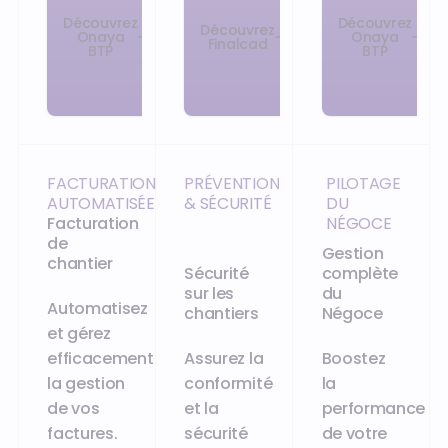
Découvrez
Découvrez
Découvrez
Onaya
Onaya
Finalcad
BTP
BTP
FACTURATION
PRÉVENTION
PILOTAGE
AUTOMATISÉE
& SÉCURITÉ
DU
Facturation
NÉGOCE
de
Gestion
chantier
Sécurité
complète
sur les
du
Automatisez
chantiers
Négoce
et gérez
efficacement
Assurez la
Boostez
la gestion
conformité
la
de vos
et la
performance
factures.
sécurité
de votre