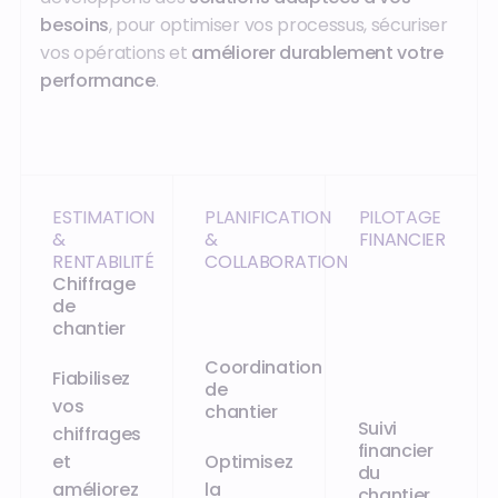
besoins
, pour optimiser vos processus, sécuriser
vos opérations et
améliorer durablement votre
performance
.
ESTIMATION
PLANIFICATION
PILOTAGE
&
&
FINANCIER
RENTABILITÉ
COLLABORATION
Chiffrage
de
chantier
Coordination
Fiabilisez
de
vos
chantier
Suivi
chiffrages
financier
et
Optimisez
du
améliorez
la
chantier