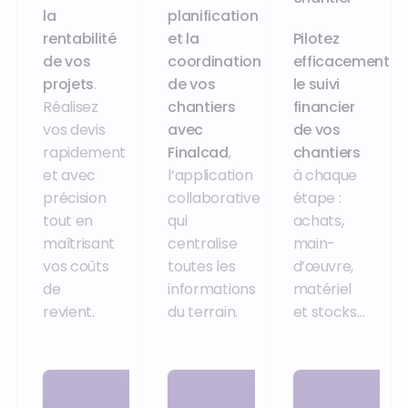
la
planification
rentabilité
et la
Pilotez
de vos
coordination
efficacement
projets
.
de vos
le suivi
Réalisez
chantiers
financier
vos devis
avec
de vos
rapidement
Finalcad
,
chantiers
et avec
l’application
à chaque
précision
collaborative
étape :
tout en
qui
achats,
maîtrisant
centralise
main-
vos coûts
toutes les
d’œuvre,
de
informations
matériel
revient.
du terrain.
et stocks…