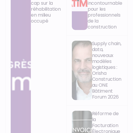
cap sur la
incontournable
réhabilitation
pour les
en milieu
professionnels
occupé
de la
construction
Supply chain,
data,
nouveaux
modèles
logistiques :
Orisha
Construction
au ONE
Bâtiment
Forum 2026
Réforme de
la
Facturation
Électronique