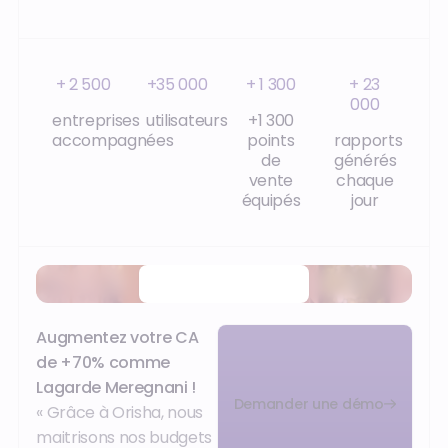
+ 2 500
+35 000
+ 1 300
+ 23
000
entreprises
utilisateurs
+1 300
accompagnées
points
rapports
de
générés
vente
chaque
équipés
jour
Regarder la vidéo
Augmentez votre CA
de +70% comme
Lagarde Meregnani !
Demander une démo
« Grâce à Orisha, nous
maitrisons nos budgets