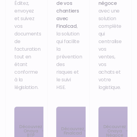
Éditez,
de vos
négoce
envoyez
chantiers
avec une
et suivez
avec
solution
vos
Finalcad
,
complète
documents
la solution
qui
de
qui facilite
centralise
facturation
la
vos
tout en
prévention
ventes,
étant
des
vos
conforme
risques et
achats et
à la
le suivi
votre
législation.
HSE.
logistique.
Découvrez
Découvrez
Découvrez
Onaya
Onaya
Finalcad
BTP
Négoce