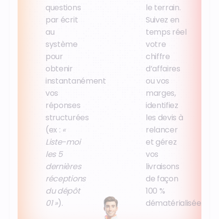
questions
le terrain.
par écrit
Suivez en
au
temps réel
système
votre
pour
chiffre
obtenir
d’affaires
instantanément
ou vos
vos
marges,
réponses
identifiez
structurées
les devis à
(ex :
«
relancer
Liste-moi
et gérez
les 5
vos
dernières
livraisons
réceptions
de façon
du dépôt
100 %
01 »
).
dématérialisée.