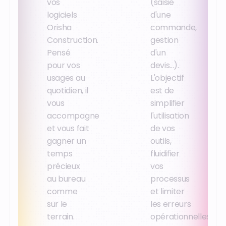
vos
(saisie
logiciels
d'une
Orisha
commande,
Construction.
gestion
Pensé
d'un
pour vos
devis...).
usages au
L'objectif
quotidien, il
est de
vous
simplifier
accompagne
l'utilisation
et vous fait
de vos
gagner un
outils,
temps
fluidifier
précieux
vos
au bureau
processus
comme
et limiter
sur le
les erreurs
terrain.
opérationnelles.