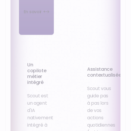
En savoir +
Un
Assistance
copilote
contextualisée
métier
intégré
Scout vous
Scout est
guide pas
un agent
à pas lors
d'IA
de vos
nativement
actions
intégré à
quotidiennes